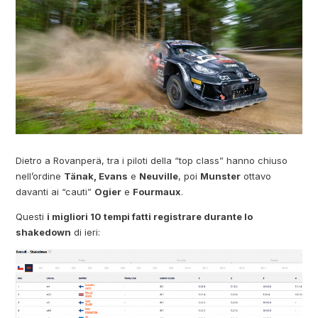
Dietro a Rovanperä, tra i piloti della “top class” hanno chiuso
nell’ordine
Tänak, Evans
e
Neuville
, poi
Munster
ottavo
davanti ai “cauti”
Ogier
e
Fourmaux
.
Questi
i migliori 10 tempi fatti registrare durante lo
shakedown
di ieri: