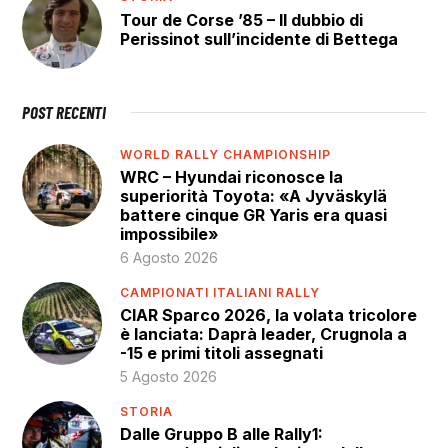
Tour de Corse ’85 – Il dubbio di
Perissinot sull’incidente di Bettega
POST RECENTI
WORLD RALLY CHAMPIONSHIP
WRC – Hyundai riconosce la
superiorità Toyota: «A Jyväskylä
battere cinque GR Yaris era quasi
impossibile»
6 Agosto 2026
CAMPIONATI ITALIANI RALLY
CIAR Sparco 2026, la volata tricolore
è lanciata: Daprà leader, Crugnola a
-15 e primi titoli assegnati
5 Agosto 2026
STORIA
Dalle Gruppo B alle Rally1: