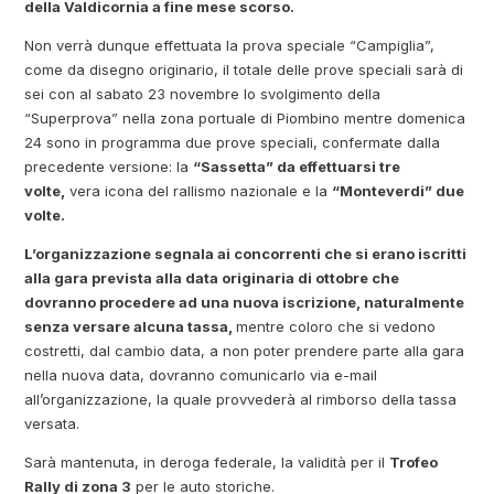
della Valdicornia a fine mese scorso.
Non verrà dunque effettuata la prova speciale “Campiglia”,
come da disegno originario, il totale delle prove speciali sarà di
sei con al sabato 23 novembre lo svolgimento della
“Superprova” nella zona portuale di Piombino mentre domenica
24 sono in programma due prove speciali, confermate dalla
precedente versione: la
“Sassetta” da effettuarsi tre
volte,
vera icona del rallismo nazionale e la
“Monteverdi” due
volte.
L’organizzazione segnala ai concorrenti che si erano iscritti
alla gara prevista alla data originaria di ottobre che
dovranno procedere ad una nuova iscrizione, naturalmente
senza versare alcuna tassa,
mentre coloro che si vedono
costretti, dal cambio data, a non poter prendere parte alla gara
nella nuova data, dovranno comunicarlo via e-mail
all’organizzazione, la quale provvederà al rimborso della tassa
versata.
Sarà mantenuta, in deroga federale, la validità per il
Trofeo
Rally di zona 3
per le auto storiche.