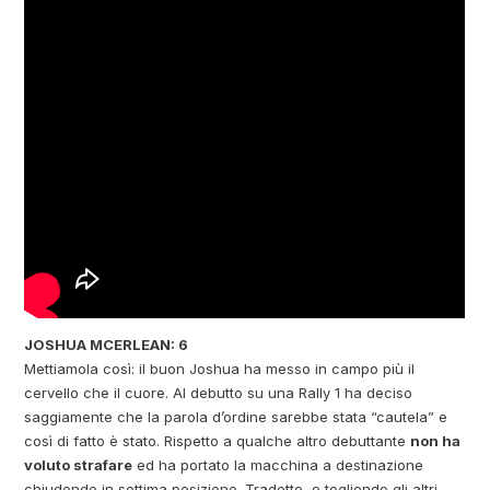
JOSHUA MCERLEAN: 6
Mettiamola così: il buon Joshua ha messo in campo più il
cervello che il cuore. Al debutto su una Rally 1 ha deciso
saggiamente che la parola d’ordine sarebbe stata “cautela” e
così di fatto è stato. Rispetto a qualche altro debuttante
non ha
voluto strafare
ed ha portato la macchina a destinazione
chiudendo in settima posizione. Tradotto, e togliendo gli altri