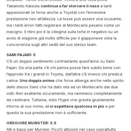
Takamoto Katsuta
continua a far storcere il naso
a tanti
appassionati (e forse anche a Toyota) con l’ennesima
prestazione non all’altezza. La tosse può essere una scusante,
ma i tanti errori fatti registrare al Montecarlo pesano come un
macigno. Il ritiro poi è la ciliegina sulla torta in negativo su un
avvio di stagione già molto difficile per il giapponese vista la
concorrenza sugli altri sedili del suo stesso team.
SAMI PAJARI: 5
C’è un doppio sentimento contrastante quest’anno su Sami
Pajari. Da una parte c’è chi pensa possa fare subito bene con
l’approdo fra i grandi in Toyota, dall’altra c’è invece chi predica
calma.
Una doppia anima
che forse alberga anche nello spirito
dello stesso Sami che ha dato vita ad un Montecarlo dai due
volti. Non esaltante sicuramente, ma nemmeno completamente
da cestinare. Tuttavia, visto l’hype che gravita giustamente
intorno al suo nome,
ci si aspettava qualcosa in più
e per
questo la sua prestazione non è sufficiente.
GREGOIRE MUNSTER: 5.5
Alti e bassi per Munster. Picchi altissimi nel caso soprattutto