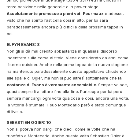
tempo più veloce in due stage (SS6 e SS17) ed ha chiuso in
terza posizione nella generale e in power stage.
Assolutamente promosso a pieni voti
Fourmaux
e adesso,
visto che ha spinto l’asticella così in alto, per lui sarà
paradossalmente ancora più difficile dalla prossima tappa in
poi.
ELFYN EVANS: 8
Non gli si dà mai credito abbastanza in qualsiasi discorso
incentrato sulla corsa al titolo. Viene considerato da anni come
l’eterno outsider. Anche nella prima tappa della nuova stagione
ha mantenuto paradossalmente questo appellativo chiudendo
alle spalle di Ogier, ma non si può altresì sottolineare che
la
costanza di Evans è veramente encomiabile
. Sempre veloce,
quasi sempre lì a lottare fino alla fine. Purtroppo per lui però
sembra mancargli ogni volta qualcosa e così, ancora una volta,
la vittoria è sfumata. Il suo Montecarlo però è stato comunque
di livello.
SEBASTIEN OGIER: 10
Non si poteva non dargli che dieci, come le volte che ha
trionfato a Montecarlo. Anche questa volta Sebastien Ogier è