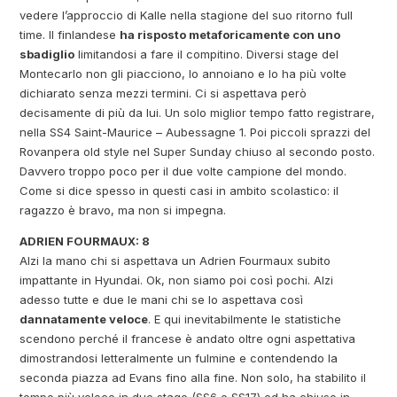
vedere l’approccio di Kalle nella stagione del suo ritorno full
time. Il finlandese
ha risposto metaforicamente con uno
sbadiglio
limitandosi a fare il compitino. Diversi stage del
Montecarlo non gli piacciono, lo annoiano e lo ha più volte
dichiarato senza mezzi termini. Ci si aspettava però
decisamente di più da lui. Un solo miglior tempo fatto registrare,
nella SS4 Saint-Maurice – Aubessagne 1. Poi piccoli sprazzi del
Rovanpera old style nel Super Sunday chiuso al secondo posto.
Davvero troppo poco per il due volte campione del mondo.
Come si dice spesso in questi casi in ambito scolastico: il
ragazzo è bravo, ma non si impegna.
ADRIEN FOURMAUX: 8
Alzi la mano chi si aspettava un Adrien Fourmaux subito
impattante in Hyundai. Ok, non siamo poi così pochi. Alzi
adesso tutte e due le mani chi se lo aspettava così
dannatamente veloce
. E qui inevitabilmente le statistiche
scendono perché il francese è andato oltre ogni aspettativa
dimostrandosi letteralmente un fulmine e contendendo la
seconda piazza ad Evans fino alla fine. Non solo, ha stabilito il