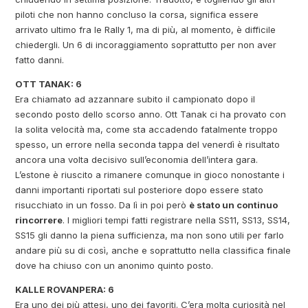
piloti che non hanno concluso la corsa, significa essere
arrivato ultimo fra le Rally 1, ma di più, al momento, è difficile
chiedergli. Un 6 di incoraggiamento soprattutto per non aver
fatto danni.
OTT TANAK: 6
Era chiamato ad azzannare subito il campionato dopo il
secondo posto dello scorso anno. Ott Tanak ci ha provato con
la solita velocità ma, come sta accadendo fatalmente troppo
spesso, un errore nella seconda tappa del venerdì è risultato
ancora una volta decisivo sull’economia dell’intera gara.
L’estone è riuscito a rimanere comunque in gioco nonostante i
danni importanti riportati sul posteriore dopo essere stato
risucchiato in un fosso. Da lì in poi però
è stato un continuo
rincorrere
. I migliori tempi fatti registrare nella SS11, SS13, SS14,
SS15 gli danno la piena sufficienza, ma non sono utili per farlo
andare più su di così, anche e soprattutto nella classifica finale
dove ha chiuso con un anonimo quinto posto.
KALLE ROVANPERA: 6
Era uno dei più attesi, uno dei favoriti. C’era molta curiosità nel