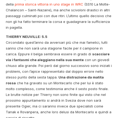
della
prima storica vittoria in uno stage in WRC
(SS10 La Motte-
Chalancon – Saint-Nazaire), ma anche scivoloni drastici in altri
passaggi culminati poi con due ritiri. L’ultimo quello decisivo che
non gli ha fatto terminare la corsa e guadagnare la sufficienza
in pagella.
THIERRY NEUVILLE: 5.5
Circondato quest’anno da avversari più che mai famelici, tutti
sanno che non sarà una stagione facile per il campione in
carica. Eppure il belga sembrava essere in grado di
scacciare
via i fantasmi che aleggiano nella sua mente
con un giovedì
chiuso alla grande. Poi però dal giorno successivo sono iniziati i
problemi, con l’apice rappresentato dal doppio errore nello
stesso punto della sesta tappa.
Una distrazione da matita
rossa
che ha gravato su un Montecarlo che per lui è stato
molto complesso, come testimonia anche il sesto posto finale.
Le brutte notizie per Thierry non sono finite qui visto che nel
prossimo appuntamento si andrà in Svezia dove non sarà
presente Ogier, ma ci saranno invece due specialisti come
Tanak e Rovanpera, anche loro delusi da Montecarlo e quindi a
caccia di riscatto.