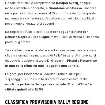
Il podio “virtuale” è completato da
Bostjan Avbelj,
sempre
molto costante e concreto, e
Giandomenico Basso
, vincitore
della prima uscita stagionale al Ciocco. Tuttavia fino a questo
momento sta comandando l’equilibrio con sei piloti racchiusi in
poco meno di quattordici secondi.
Da registrare l’uscita di strada e
conseguente ritiro per
Roberto Daprà e Luca Guglielmetti
, usciti di strada sulla prima
prova di giornata.
Tanta attenzione è catalizzata sulle nuovissime Lancia e sulla
sfida tra un nutritissimo parco di Rally4 in gara. Al momento si
giocano le posizioni di tes
ta Di Giovanni, Pisani e Pesavento
in una bella sfida tra due Peugeot e una Lancia.
La gara, per l’incidente a Federico Francia sulla ps.2
(Equipaggio OK), ha subito un ritardo complessivo di 39
minuti.
La partenza della prova speciale “Diano d’Alba” è
slittata quindi alle
12:58
CLASSIFICA PROVVISORIA RALLY REGIONE