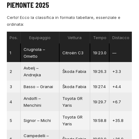
PIEMONTE 2025
Certo! Ecco la classifica in formato tabellare, essenziale e
ordinata:
Pos.
Equipaggio
Vettura
Tempo
Distacco
Crugnola –
1
Citroën C3
19:23.0
—
Ometto
Avbelj –
2
Škoda Fabia
19:26.3
+3.3
Andrejka
3
Basso – Granai
Škoda Fabia
19:27.4
+4.4
Andolfi –
Toyota GR
4
19:29.7
+6.7
Menchini
Yaris
Toyota GR
5
Signor – Michi
19:58.8
+35.8
Yaris
Campedelli –
6
Škoda Fabia
19:59.9
+36.9