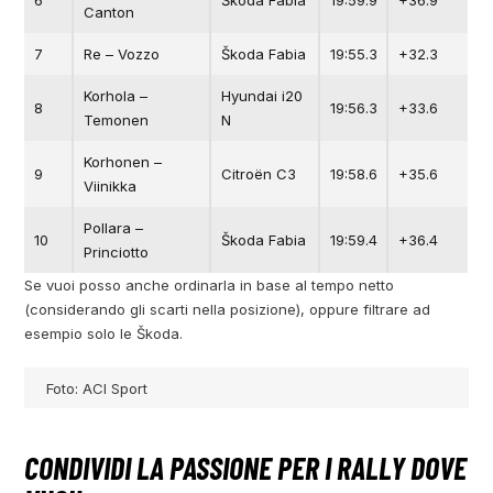
Canton
7
Re – Vozzo
Škoda Fabia
19:55.3
+32.3
Korhola –
Hyundai i20
8
19:56.3
+33.6
Temonen
N
Korhonen –
9
Citroën C3
19:58.6
+35.6
Viinikka
Pollara –
10
Škoda Fabia
19:59.4
+36.4
Princiotto
Se vuoi posso anche ordinarla in base al tempo netto
(considerando gli scarti nella posizione), oppure filtrare ad
esempio solo le Škoda.
Foto: ACI Sport