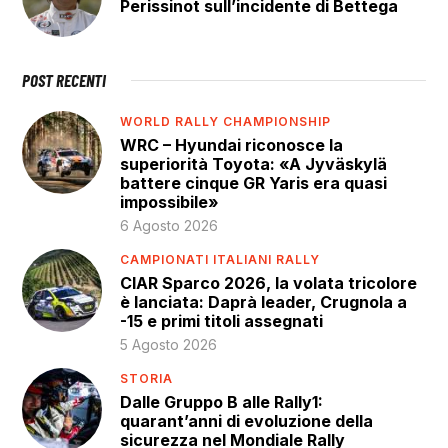
Perissinot sull’incidente di Bettega
POST RECENTI
WORLD RALLY CHAMPIONSHIP
WRC – Hyundai riconosce la
superiorità Toyota: «A Jyväskylä
battere cinque GR Yaris era quasi
impossibile»
6 Agosto 2026
CAMPIONATI ITALIANI RALLY
CIAR Sparco 2026, la volata tricolore
è lanciata: Daprà leader, Crugnola a
-15 e primi titoli assegnati
5 Agosto 2026
STORIA
Dalle Gruppo B alle Rally1:
quarant’anni di evoluzione della
sicurezza nel Mondiale Rally