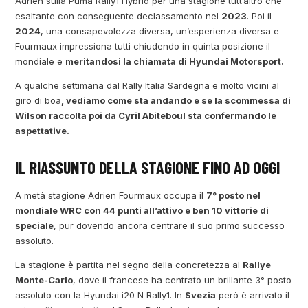
Adrien sulla Puma Rally1 Hybrid per una stagione tutt’altro che
esaltante con conseguente declassamento nel
2023
. Poi il
2024
, una consapevolezza diversa, un’esperienza diversa e
Fourmaux impressiona tutti chiudendo in quinta posizione il
mondiale e
meritandosi la chiamata di Hyundai Motorsport.
A qualche settimana dal Rally Italia Sardegna e molto vicini al
giro di boa
, vediamo come sta andando e se la scommessa di
Wilson raccolta poi da Cyril Abiteboul sta confermando le
aspettative.
IL RIASSUNTO DELLA STAGIONE FINO AD OGGI
A metà stagione Adrien Fourmaux occupa il
7° posto nel
mondiale WRC con 44 punti all’attivo e ben 10 vittorie di
speciale
, pur dovendo ancora centrare il suo primo successo
assoluto.
La stagione è partita nel segno della concretezza al
Rallye
Monte-Carlo
, dove il francese ha centrato un brillante 3° posto
assoluto con la Hyundai i20 N Rally1. In
Svezia
però è arrivato il