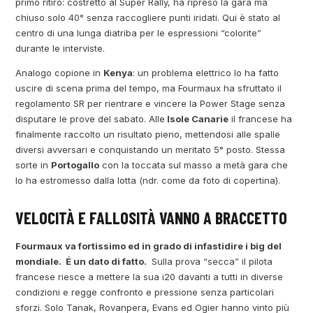
primo ritiro: costretto al Super Rally, ha ripreso la gara ma
chiuso solo 40° senza raccogliere punti iridati. Qui è stato al
centro di una lunga diatriba per le espressioni “colorite”
durante le interviste.
Analogo copione in
Kenya
: un problema elettrico lo ha fatto
uscire di scena prima del tempo, ma Fourmaux ha sfruttato il
regolamento SR per rientrare e vincere la Power Stage senza
disputare le prove del sabato. Alle
Isole Canarie
il francese ha
finalmente raccolto un risultato pieno, mettendosi alle spalle
diversi avversari e conquistando un meritato 5° posto. Stessa
sorte in
Portogallo
con la toccata sul masso a metà gara che
lo ha estromesso dalla lotta (ndr. come da foto di copertina).
VELOCITÀ E FALLOSITÀ VANNO A BRACCETTO
Fourmaux va fortissimo ed in grado di infastidire i big del
mondiale. É un dato di fatto.
Sulla prova “secca” il pilota
francese riesce a mettere la sua i20 davanti a tutti in diverse
condizioni e regge confronto e pressione senza particolari
sforzi. Solo Tanak, Rovanpera, Evans ed Ogier hanno vinto più