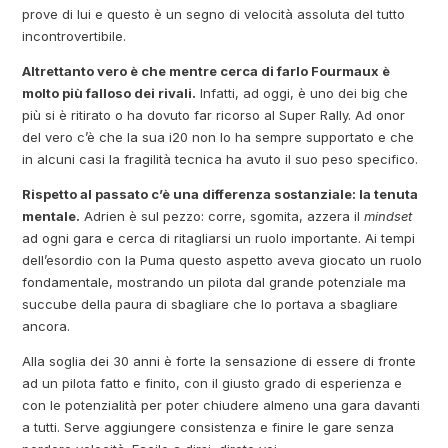
prove di lui e questo è un segno di velocità assoluta del tutto
incontrovertibile.
Altrettanto vero è che mentre cerca di farlo Fourmaux è
molto più falloso dei rivali.
Infatti, ad oggi, è uno dei big che
più si è ritirato o ha dovuto far ricorso al Super Rally. Ad onor
del vero c’è che la sua i20 non lo ha sempre supportato e che
in alcuni casi la fragilità tecnica ha avuto il suo peso specifico.
Rispetto al passato c’è una differenza sostanziale: la tenuta
mentale.
Adrien è sul pezzo: corre, sgomita, azzera il
mindset
ad ogni gara e cerca di ritagliarsi un ruolo importante. Ai tempi
dell’esordio con la Puma questo aspetto aveva giocato un ruolo
fondamentale, mostrando un pilota dal grande potenziale ma
succube della paura di sbagliare che lo portava a sbagliare
ancora.
Alla soglia dei 30 anni è forte la sensazione di essere di fronte
ad un pilota fatto e finito, con il giusto grado di esperienza e
con le potenzialità per poter chiudere almeno una gara davanti
a tutti. Serve aggiungere consistenza e finire le gare senza