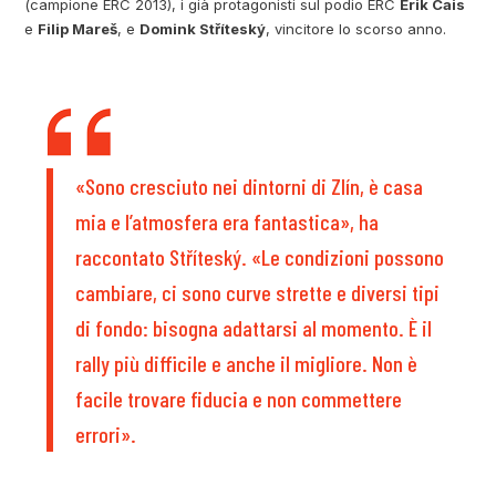
(campione ERC 2013), i già protagonisti sul podio ERC
Erik Cais
e
Filip Mareš
, e
Domink Stříteský
, vincitore lo scorso anno.
«Sono cresciuto nei dintorni di Zlín, è casa
mia e l’atmosfera era fantastica», ha
raccontato Stříteský. «Le condizioni possono
cambiare, ci sono curve strette e diversi tipi
di fondo: bisogna adattarsi al momento. È il
rally più difficile e anche il migliore. Non è
facile trovare fiducia e non commettere
errori».