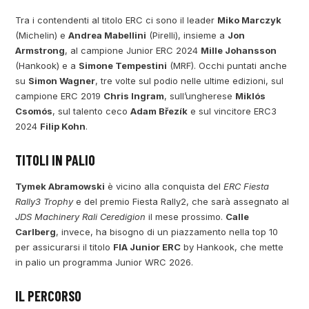
Tra i contendenti al titolo ERC ci sono il leader
Miko Marczyk
(Michelin) e
Andrea Mabellini
(Pirelli), insieme a
Jon
Armstrong
, al campione Junior ERC 2024
Mille Johansson
(Hankook) e a
Simone Tempestini
(MRF). Occhi puntati anche
su
Simon Wagner
, tre volte sul podio nelle ultime edizioni, sul
campione ERC 2019
Chris Ingram
, sull’ungherese
Miklós
Csomós
, sul talento ceco
Adam Březík
e sul vincitore ERC3
2024
Filip Kohn
.
TITOLI IN PALIO
Tymek Abramowski
è vicino alla conquista del
ERC Fiesta
Rally3 Trophy
e del premio Fiesta Rally2, che sarà assegnato al
JDS Machinery Rali Ceredigion
il mese prossimo.
Calle
Carlberg
, invece, ha bisogno di un piazzamento nella top 10
per assicurarsi il titolo
FIA Junior ERC
by Hankook, che mette
in palio un programma Junior WRC 2026.
IL PERCORSO