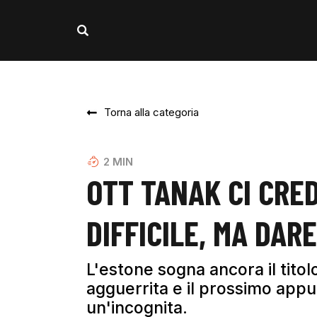
Torna alla categoria
2
MIN
OTT TANAK CI CRE
DIFFICILE, MA DAR
L'estone sogna ancora il tito
agguerrita e il prossimo app
un'incognita.