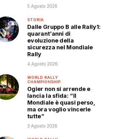
5 Agosto 2026
STORIA
Dalle Gruppo B alle Rally1:
quarant’anni di
evoluzione della
sicurezza nel Mondiale
Rally
4 Agosto 2026
WORLD RALLY
CHAMPIONSHIP
Ogier non si arrende e
lancia la sfida: “Il
Mondiale è quasi perso,
ma ora voglio vincerle
tutte”
3 Agosto 2026