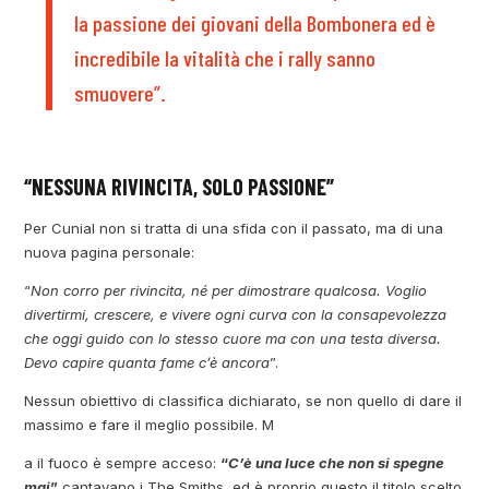
la passione dei giovani della Bombonera ed è
incredibile la vitalità che i rally sanno
smuovere”.
“NESSUNA RIVINCITA, SOLO PASSIONE”
Per Cunial non si tratta di una sfida con il passato, ma di una
nuova pagina personale:
“
Non corro per rivincita, né per dimostrare qualcosa. Voglio
divertirmi, crescere, e vivere ogni curva con la consapevolezza
che oggi guido con lo stesso cuore ma con una testa diversa.
Devo capire quanta fame c’è ancora
”.
Nessun obiettivo di classifica dichiarato, se non quello di dare il
massimo e fare il meglio possibile. M
a il fuoco è sempre acceso:
“
C’è una luce che non si spegne
mai
”
cantavano i The Smiths, ed è proprio questo il titolo scelto