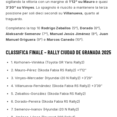
sigillando la vittoria con un margine di
1’12” su Mauro
e quasi
3’30” su Vinyes
. Lo spagnolo è riuscito a mantenere la terza
posizione per soli dieci secondi su
Villanueva
, quarto al
traguardo.
Completano la top 10
Rodrigo Zeballos
(5°),
Dorado
(6°),
Aleksandr Semenov
(7°),
Manuel Jesús Jiménez
(8°),
Juan
Manuel Griguera
(9°) e
Marcos Canedo
(10°).
CLASSIFICA FINALE – RALLY CIUDAD DE GRANADA 2025
1. Korhonen–Viinikka (Toyota GR Yaris Rally2)
2. Mauro–Pérez (Skoda Fabia RS Rally2) +1’12”
3. Vinyes–Mercader (Hyundai i20 N Rally2) +3’29”
4. Villanueva–Fernández (Skoda Fabia RS Rally2) +3’39”
5. Zeballos–González (Skoda Fabia RS Rally2)
6. Dorado–Pereira (Skoda Fabia RS Rally2)
7. Semenov–Ivanov (Hyundai i20 N Rally2)