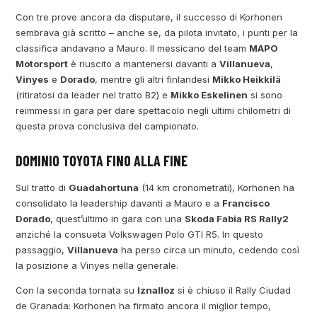
Con tre prove ancora da disputare, il successo di Korhonen
sembrava già scritto – anche se, da pilota invitato, i punti per la
classifica andavano a Mauro. Il messicano del team
MAPO
Motorsport
è riuscito a mantenersi davanti a
Villanueva
,
Vinyes
e
Dorado
, mentre gli altri finlandesi
Mikko Heikkilä
(ritiratosi da leader nel tratto B2) e
Mikko Eskelinen
si sono
reimmessi in gara per dare spettacolo negli ultimi chilometri di
questa prova conclusiva del campionato.
DOMINIO TOYOTA FINO ALLA FINE
Sul tratto di
Guadahortuna
(14 km cronometrati), Korhonen ha
consolidato la leadership davanti a Mauro e a
Francisco
Dorado
, quest’ultimo in gara con una
Skoda Fabia RS Rally2
anziché la consueta Volkswagen Polo GTI R5. In questo
passaggio,
Villanueva
ha perso circa un minuto, cedendo così
la posizione a Vinyes nella generale.
Con la seconda tornata su
Iznalloz
si è chiuso il Rally Ciudad
de Granada: Korhonen ha firmato ancora il miglior tempo,