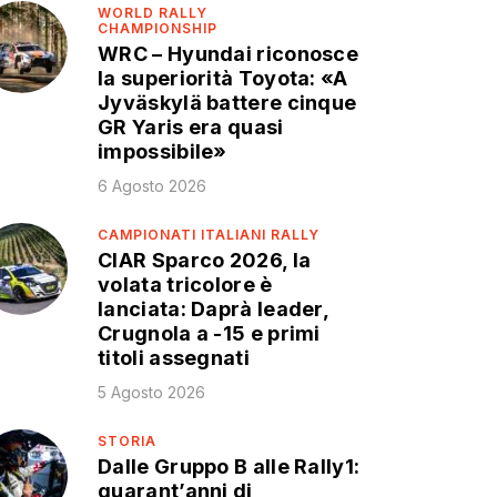
WORLD RALLY
CHAMPIONSHIP
WRC – Hyundai riconosce
la superiorità Toyota: «A
Jyväskylä battere cinque
GR Yaris era quasi
impossibile»
6 Agosto 2026
CAMPIONATI ITALIANI RALLY
CIAR Sparco 2026, la
volata tricolore è
lanciata: Daprà leader,
Crugnola a -15 e primi
titoli assegnati
5 Agosto 2026
STORIA
Dalle Gruppo B alle Rally1:
quarant’anni di