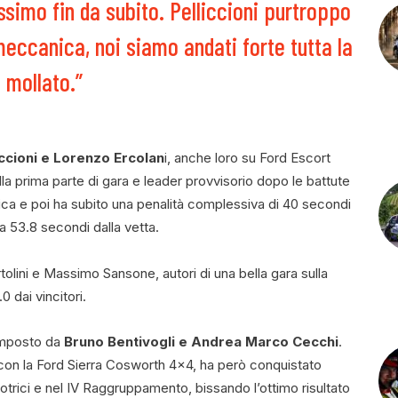
ssimo fin da subito. Pelliccioni purtroppo
eccanica, noi siamo andati forte tutta la
 mollato.”
iccioni e Lorenzo Ercolan
i, anche loro su Ford Escort
a prima parte di gara e leader provvisorio dopo le battute
cnica e poi ha subito una penalità complessiva di 40 secondi
a 53.8 secondi dalla vetta.
olini e Massimo Sansone, autori di una bella gara sulla
0 dai vincitori.
omposto da
Bruno Bentivogli e Andrea Marco Cecchi
.
 con la Ford Sierra Cosworth 4×4, ha però conquistato
rici e nel IV Raggruppamento, bissando l’ottimo risultato