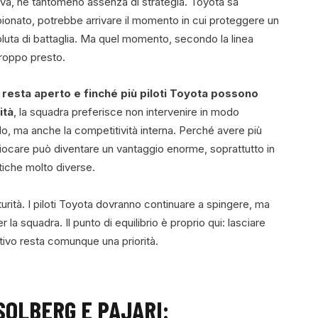
tiva, né tantomeno assenza di strategia. Toyota sa
ionato, potrebbe arrivare il momento in cui proteggere un
soluta di battaglia. Ma quel momento, secondo la linea
troppo presto.
o resta aperto e finché più piloti Toyota possono
ità
, la squadra preferisce non intervenire in modo
lo, ma anche la competitività interna. Perché avere più
a giocare può diventare un vantaggio enorme, soprattutto in
stiche molto diverse.
rità. I piloti Toyota dovranno continuare a spingere, ma
r la squadra. Il punto di equilibrio è proprio qui: lasciare
ttivo resta comunque una priorità.
SOLBERG E PAJARI: