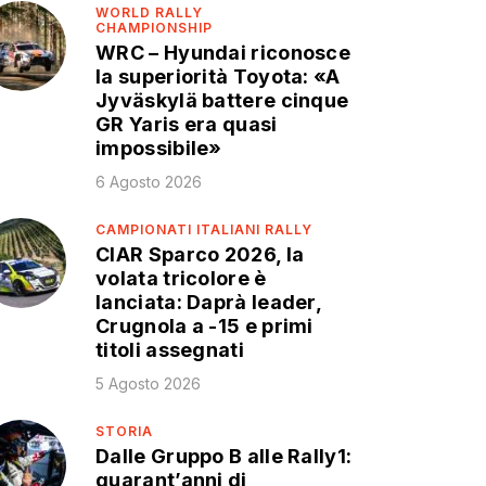
WORLD RALLY
CHAMPIONSHIP
WRC – Hyundai riconosce
la superiorità Toyota: «A
Jyväskylä battere cinque
GR Yaris era quasi
impossibile»
6 Agosto 2026
CAMPIONATI ITALIANI RALLY
CIAR Sparco 2026, la
volata tricolore è
lanciata: Daprà leader,
Crugnola a -15 e primi
titoli assegnati
5 Agosto 2026
STORIA
Dalle Gruppo B alle Rally1:
quarant’anni di