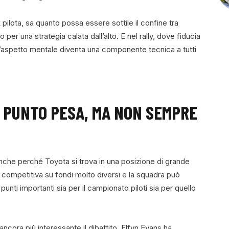
lota, sa quanto possa essere sottile il confine tra
o per una strategia calata dall’alto. E nel rally, dove fiducia
 l’aspetto mentale diventa una componente tecnica a tutti
I PUNTO PESA, MA NON SEMPRE
à anche perché Toyota si trova in una posizione di grande
 competitiva su fondi molto diversi e la squadra può
unti importanti sia per il campionato piloti sia per quello
 ancora più interessante il dibattito. Elfyn Evans ha