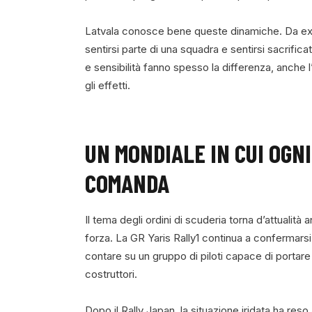
Latvala conosce bene queste dinamiche. Da ex pi
sentirsi parte di una squadra e sentirsi sacrificat
e sensibilità fanno spesso la differenza, anche
gli effetti.
UN MONDIALE IN CUI OGN
COMANDA
Il tema degli ordini di scuderia torna d’attualit
forza. La GR Yaris Rally1 continua a confermarsi
contare su un gruppo di piloti capace di portare p
costruttori.
Dopo il Rally Japan, la situazione iridata ha reso