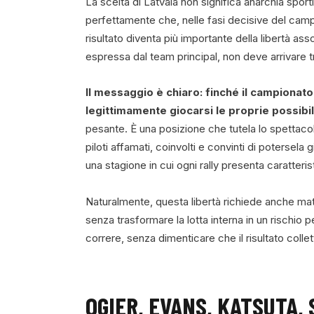
La scelta di Latvala non significa anarchia spor
perfettamente che, nelle fasi decisive del camp
risultato diventa più importante della libertà as
espressa dal team principal, non deve arrivare 
Il messaggio è chiaro: finché il campionat
legittimamente giocarsi le proprie possibil
pesante. È una posizione che tutela lo spettaco
piloti affamati, coinvolti e convinti di potersel
una stagione in cui ogni rally presenta caratteri
Naturalmente, questa libertà richiede anche matu
senza trasformare la lotta interna in un rischio pe
correre, senza dimenticare che il risultato colle
OGIER, EVANS, KATSUTA, 