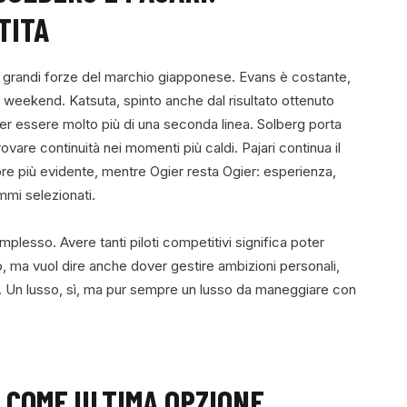
TITA
le grandi forze del marchio giapponese. Evans è costante,
 weekend. Katsuta, spinto anche dal risultato ottenuto
ter essere molto più di una seconda linea. Solberg porta
vare continuità nei momenti più caldi. Pajari continua il
re più evidente, mentre Ogier resta Ogier: esperienza,
mmi selezionati.
lesso. Avere tanti piloti competitivi significa poter
, ma vuol dire anche dover gestire ambizioni personali,
ato. Un lusso, sì, ma pur sempre un lusso da maneggiare con
O COME ULTIMA OPZIONE