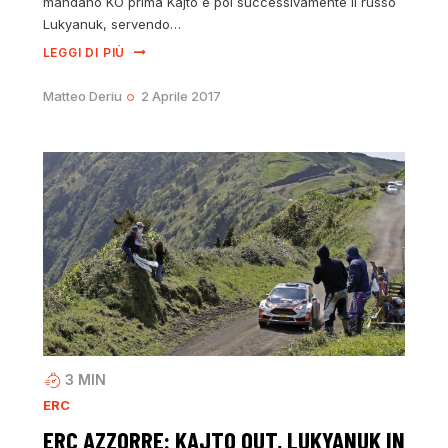
mandano KO prima Kajto e poi successivamente il russo
Lukyanuk, servendo…
LEGGI DI PIÙ
Matteo Deriu
2 Aprile 2017
3
MIN
ERC
ERC AZZORRE: KAJTO OUT, LUKYANUK IN