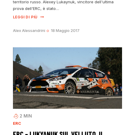
territorio russo. Alexey Lukaynuk, vincitore dell'ultima
prova dell'ERC, è stato…
LEGGI DI PIÙ
Alex Alessandrini
18 Maggio 2017
2
MIN
ERC
ERC – LUKYANUK SUL VELLUTO. IL