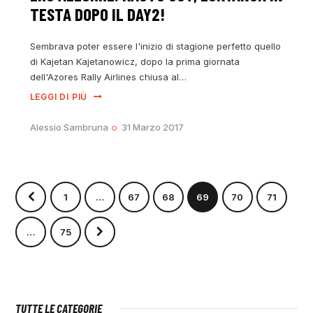
TESTA DOPO IL DAY2!
Sembrava poter essere l'inizio di stagione perfetto quello
di Kajetan Kajetanowicz, dopo la prima giornata
dell'Azores Rally Airlines chiusa al…
LEGGI DI PIÙ
Alessio Sambruna
31 Marzo 2017
1
…
67
68
69
70
71
>
…
75
TUTTE LE CATEGORIE