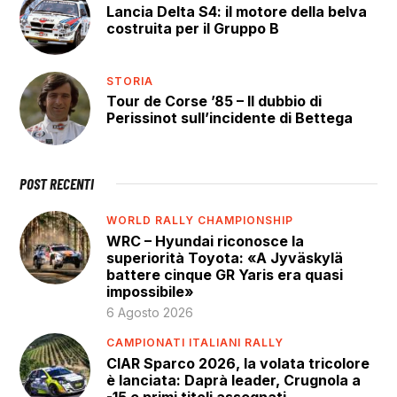
Lancia Delta S4: il motore della belva
costruita per il Gruppo B
STORIA
Tour de Corse ’85 – Il dubbio di
Perissinot sull’incidente di Bettega
POST RECENTI
WORLD RALLY CHAMPIONSHIP
WRC – Hyundai riconosce la
superiorità Toyota: «A Jyväskylä
battere cinque GR Yaris era quasi
impossibile»
6 Agosto 2026
CAMPIONATI ITALIANI RALLY
CIAR Sparco 2026, la volata tricolore
è lanciata: Daprà leader, Crugnola a
-15 e primi titoli assegnati