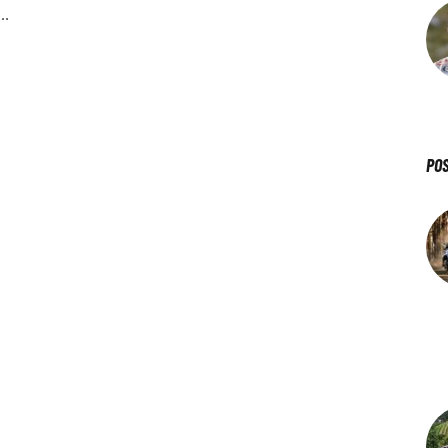
o…
PO