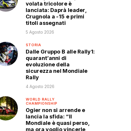
volata tricolore è
lanciata: Daprà leader,
Crugnola a -15 e primi
titoli assegnati
5 Agosto 2026
STORIA
Dalle Gruppo B alle Rally1:
quarant’anni di
evoluzione della
sicurezza nel Mondiale
Rally
4 Agosto 2026
WORLD RALLY
CHAMPIONSHIP
Ogier non si arrende e
lancia la sfida: “Il
Mondiale è quasi perso,
ma ora voglio vincerle