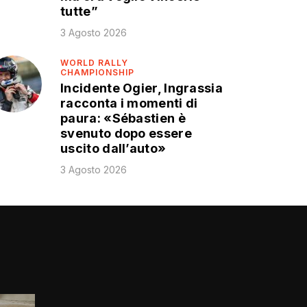
tutte”
3 Agosto 2026
WORLD RALLY
CHAMPIONSHIP
Incidente Ogier, Ingrassia
racconta i momenti di
paura: «Sébastien è
svenuto dopo essere
uscito dall’auto»
3 Agosto 2026