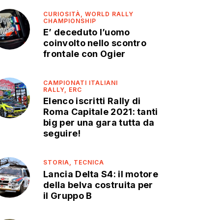
CURIOSITÀ,
WORLD RALLY
CHAMPIONSHIP
E’ deceduto l’uomo
coinvolto nello scontro
frontale con Ogier
CAMPIONATI ITALIANI
RALLY,
ERC
Elenco iscritti Rally di
Roma Capitale 2021: tanti
big per una gara tutta da
seguire!
STORIA,
TECNICA
Lancia Delta S4: il motore
della belva costruita per
il Gruppo B