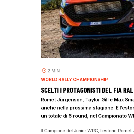
2
MIN
WORLD RALLY CHAMPIONSHIP
SCELTI I PROTAGONISTI DEL FIA RA
Romet Jürgenson, Taylor Gill e Max Sm
anche nella prossima stagione. E l’eston
un totale di 6 round, nel Campionato 
Il Campione del Junior WRC, l’estone Romet Jür