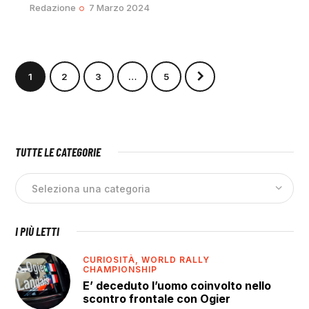
Redazione
7 Marzo 2024
1
2
3
>
…
5
TUTTE LE CATEGORIE
I PIÙ LETTI
CURIOSITÀ,
WORLD RALLY
CHAMPIONSHIP
E’ deceduto l’uomo coinvolto nello
scontro frontale con Ogier