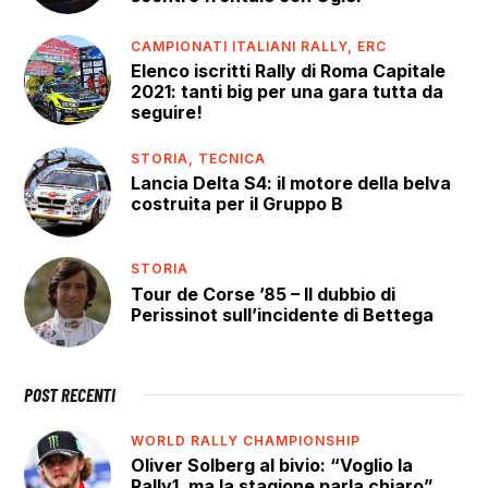
CAMPIONATI ITALIANI RALLY,
ERC
Elenco iscritti Rally di Roma Capitale
2021: tanti big per una gara tutta da
seguire!
STORIA,
TECNICA
Lancia Delta S4: il motore della belva
costruita per il Gruppo B
STORIA
Tour de Corse ’85 – Il dubbio di
Perissinot sull’incidente di Bettega
POST RECENTI
WORLD RALLY CHAMPIONSHIP
Oliver Solberg al bivio: “Voglio la
Rally1, ma la stagione parla chiaro”