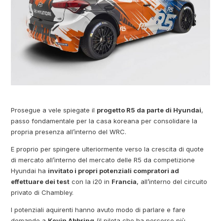
Prosegue a vele spiegate il
progetto R5 da parte di Hyundai
,
passo fondamentale per la casa koreana per consolidare la
propria presenza all’interno del WRC.
E proprio per spingere ulteriormente verso la crescita di quote
di mercato all’interno del mercato delle R5 da competizione
Hyundai ha
invitato i propri potenziali compratori ad
effettuare dei test
con la i20 in
Francia
, all’interno del circuito
privato di Chambley.
I potenziali aquirenti hanno avuto modo di parlare e fare
domande a
Kevin Abbring
(il pilota che ha percorso più