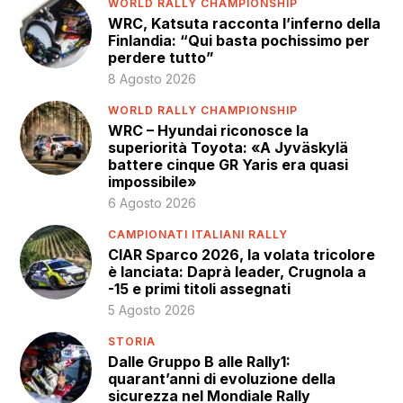
WORLD RALLY CHAMPIONSHIP
WRC, Katsuta racconta l’inferno della
Finlandia: “Qui basta pochissimo per
perdere tutto”
8 Agosto 2026
WORLD RALLY CHAMPIONSHIP
WRC – Hyundai riconosce la
superiorità Toyota: «A Jyväskylä
battere cinque GR Yaris era quasi
impossibile»
6 Agosto 2026
CAMPIONATI ITALIANI RALLY
CIAR Sparco 2026, la volata tricolore
è lanciata: Daprà leader, Crugnola a
-15 e primi titoli assegnati
5 Agosto 2026
STORIA
Dalle Gruppo B alle Rally1:
quarant’anni di evoluzione della
sicurezza nel Mondiale Rally