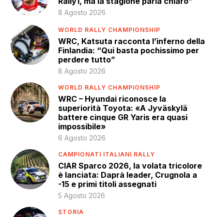
Rally1, ma la stagione parla chiaro”
8 Agosto 2026
WORLD RALLY CHAMPIONSHIP
WRC, Katsuta racconta l’inferno della
Finlandia: “Qui basta pochissimo per
perdere tutto”
8 Agosto 2026
WORLD RALLY CHAMPIONSHIP
WRC – Hyundai riconosce la
superiorità Toyota: «A Jyväskylä
battere cinque GR Yaris era quasi
impossibile»
6 Agosto 2026
CAMPIONATI ITALIANI RALLY
CIAR Sparco 2026, la volata tricolore
è lanciata: Daprà leader, Crugnola a
-15 e primi titoli assegnati
5 Agosto 2026
STORIA