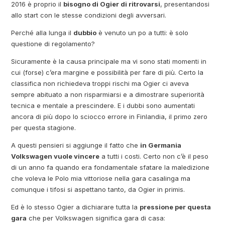
2016 è proprio il
bisogno di Ogier di ritrovarsi
, presentandosi
allo start con le stesse condizioni degli avversari.
Perché alla lunga il
dubbio
è venuto un po a tutti: è solo
questione di regolamento?
Sicuramente è la causa principale ma vi sono stati momenti in
cui (forse) c’era margine e possibilità per fare di più. Certo la
classifica non richiedeva troppi rischi ma Ogier ci aveva
sempre abituato a non risparmiarsi e a dimostrare superiorità
tecnica e mentale a prescindere. E i dubbi sono aumentati
ancora di più dopo lo sciocco errore in Finlandia, il primo zero
per questa stagione.
A questi pensieri si aggiunge il fatto che
in Germania
Volkswagen vuole vincere
a tutti i costi. Certo non c’è il peso
di un anno fa quando era fondamentale sfatare la maledizione
che voleva le Polo mia vittoriose nella gara casalinga ma
comunque i tifosi si aspettano tanto, da Ogier in primis.
Ed è lo stesso Ogier a dichiarare tutta la
pressione per questa
gara
che per Volkswagen significa gara di casa: