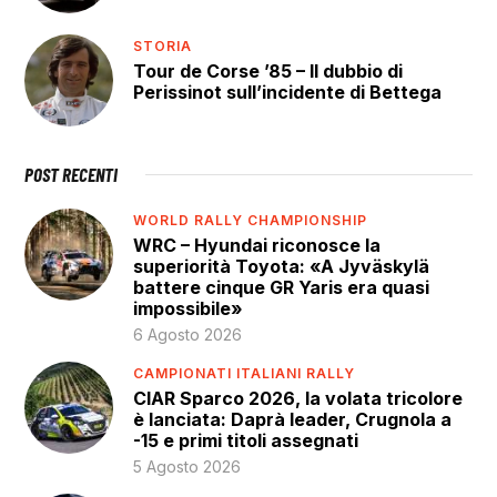
STORIA
Tour de Corse ’85 – Il dubbio di
Perissinot sull’incidente di Bettega
POST RECENTI
WORLD RALLY CHAMPIONSHIP
WRC – Hyundai riconosce la
superiorità Toyota: «A Jyväskylä
battere cinque GR Yaris era quasi
impossibile»
6 Agosto 2026
CAMPIONATI ITALIANI RALLY
CIAR Sparco 2026, la volata tricolore
è lanciata: Daprà leader, Crugnola a
-15 e primi titoli assegnati
5 Agosto 2026