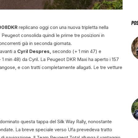
PO
008DKR
replicano oggi con una nuova tripletta nella
a. Peugeot consolida quindi le prime tre posizioni in
concorrenti già in seconda giornata.
davanti a
Cyril Despres,
secondo (+ 1 min 47) e
+ 1 min 48) da Cyril. La Peugeot DKR Maxi ha aperto i 157
angose, e con tratti completamente allagati. Le tre vetture
 dominato questa tappa del Silk Way Rally, nonostante
ondate. La breve speciale verso Ufa prevedeva tratto
 di navigazione. Il Team Peugeot Total allunga il vantaggio