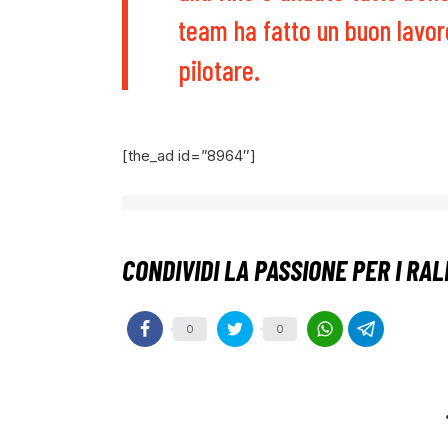
team ha fatto un buon lavor
pilotare.
[the_ad id=”8964″]
0
0