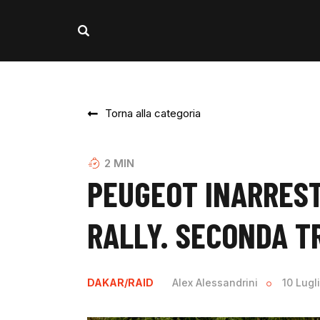
Torna alla categoria
2
MIN
PEUGEOT INARREST
RALLY. SECONDA T
DAKAR/RAID
Alex Alessandrini
10 Lugl