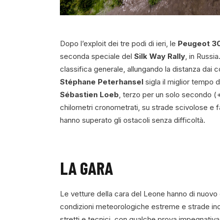
Dopo l’exploit dei tre podi di ieri, le
Peugeot 3
seconda speciale del
Silk Way Rally
, in Russi
classifica generale, allungando la distanza dai 
Stéphane Peterhansel
sigla il miglior tempo 
Sébastien Loeb
, terzo per un solo secondo (
chilometri cronometrati, su strade scivolose e f
hanno superato gli ostacoli senza difficoltà.
LA GARA
Le vetture della cara del Leone hanno di nuovo
condizioni meteorologiche estreme e strade in
stretti e tecnici, con qualche prova impegnativa