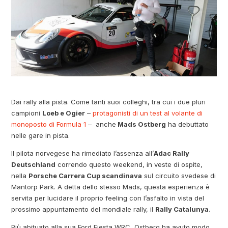
Dai rally alla pista. Come tanti suoi colleghi, tra cui i due pluri
campioni
Loeb e Ogier
–
protagonisti di un test al volante di
monoposto di Formula 1
– anche
Mads Ostberg
ha debuttato
nelle gare in pista.
Il pilota norvegese ha rimediato l’assenza all’
Adac Rally
Deutschland
correndo questo weekend, in veste di ospite,
nella
Porsche Carrera Cup scandinava
sul circuito svedese di
Mantorp Park. A detta dello stesso Mads, questa esperienza è
servita per lucidare il proprio feeling con l’asfalto in vista del
prossimo appuntamento del mondiale rally, il
Rally Catalunya
.
Più abituato alla sua Ford Fiesta WRC, Ostberg ha avuto modo