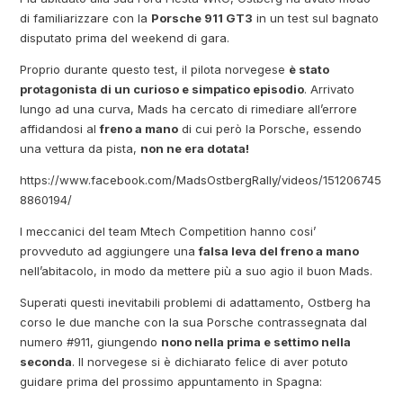
di familiarizzare con la
Porsche 911 GT3
in un test sul bagnato
disputato prima del weekend di gara.
Proprio durante questo test, il pilota norvegese
è stato
protagonista di un curioso e simpatico episodio
. Arrivato
lungo ad una curva, Mads ha cercato di rimediare all’errore
affidandosi al
freno a mano
di cui però la Porsche, essendo
una vettura da pista,
non ne era dotata!
https://www.facebook.com/MadsOstbergRally/videos/151206745
8860194/
I meccanici del team Mtech Competition hanno cosi’
provveduto ad aggiungere una
falsa leva del freno a mano
nell’abitacolo, in modo da mettere più a suo agio il buon Mads.
Superati questi inevitabili problemi di adattamento, Ostberg ha
corso le due manche con la sua Porsche contrassegnata dal
numero #911, giungendo
nono nella prima e settimo nella
seconda
. Il norvegese si è dichiarato felice di aver potuto
guidare prima del prossimo appuntamento in Spagna: