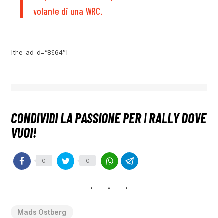
volante di una WRC.
[the_ad id=”8964″]
0
0
Mads Ostberg