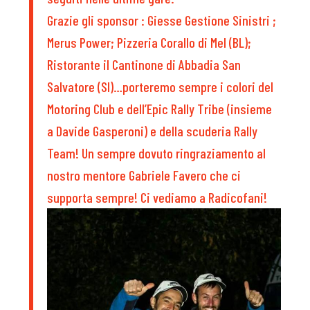
Grazie gli sponsor : Giesse Gestione Sinistri ;
Merus Power; Pizzeria Corallo di Mel (BL);
Ristorante il Cantinone di Abbadia San
Salvatore (SI)…porteremo sempre i colori del
Motoring Club e dell’Epic Rally Tribe (insieme
a Davide Gasperoni) e della scuderia Rally
Team! Un sempre dovuto ringraziamento al
nostro mentore Gabriele Favero che ci
supporta sempre! Ci vediamo a Radicofani!