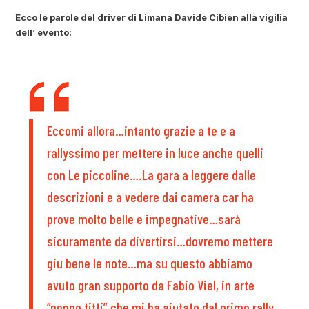
Ecco le parole del driver di Limana Davide Cibien alla vigilia
dell’ evento:
Eccomi allora…intanto grazie a te e a
rallyssimo per mettere in luce anche quelli
con Le piccoline….La gara a leggere dalle
descrizioni e a vedere dai camera car ha
prove molto belle e impegnative…sarà
sicuramente da divertirsi…dovremo mettere
giu bene le note…ma su questo abbiamo
avuto gran supporto da Fabio Viel, in arte
“nonno titti” che mi ha aiutato dal primo rally