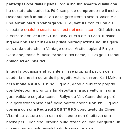
partecipazione dell’ex pilota Ford è indubbiamente quella che
ha destato più curiosità. Ed è semplice comprenderne il motivo.
Delecour sarà infatti al via della gara transalpina al volante di
una
Aston Martin Vantage V8 GT4
, vettura con cui ha già
disputato
qualche sessione di test nei mesi scorsi
. Già abituato
a correre con vetture GT nei rally, quella della Gran Turismo
inglese non sarà tuttavia la prima partecipazione ad una gara
su strada dato che la Vantage corse l’Arctic Lapland Rallye.
Gara che, come è facile evincere dal nome, si svolge su fondi
ghiacciati ed innevati.
In quella occasione al volante si mise proprio il patron della
scuderia che sta curando il progetto Aston, ovvero Kari Makela
della
Makela Auto Tuning
. Il quale, dopo alcuni test proprio
con Delecour, è pronto a far debuttare la sua vettura in una
gara valida e seguita come il Rallye du Var. Come detto però,
alla gara transalpina sarà della partita anche
Panizzi
, il quale
correrà con una
Peugeot 208 T16 R5
coadiuvato da Olivier
Vitrani. La vettura della casa del Leone non è tuttavia una
novità per Gilles che, proprio sulle strade del Var, conquistò un
ottimo quarto posto assoluto dodici mesi or sono.