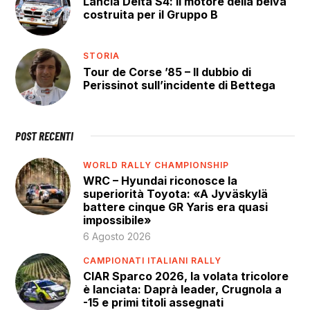
Lancia Delta S4: il motore della belva
costruita per il Gruppo B
STORIA
Tour de Corse ’85 – Il dubbio di
Perissinot sull’incidente di Bettega
POST RECENTI
WORLD RALLY CHAMPIONSHIP
WRC – Hyundai riconosce la
superiorità Toyota: «A Jyväskylä
battere cinque GR Yaris era quasi
impossibile»
6 Agosto 2026
CAMPIONATI ITALIANI RALLY
CIAR Sparco 2026, la volata tricolore
è lanciata: Daprà leader, Crugnola a
-15 e primi titoli assegnati