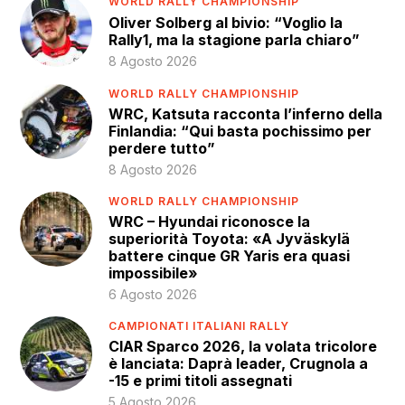
WORLD RALLY CHAMPIONSHIP
Oliver Solberg al bivio: “Voglio la
Rally1, ma la stagione parla chiaro”
8 Agosto 2026
WORLD RALLY CHAMPIONSHIP
WRC, Katsuta racconta l’inferno della
Finlandia: “Qui basta pochissimo per
perdere tutto”
8 Agosto 2026
WORLD RALLY CHAMPIONSHIP
WRC – Hyundai riconosce la
superiorità Toyota: «A Jyväskylä
battere cinque GR Yaris era quasi
impossibile»
6 Agosto 2026
CAMPIONATI ITALIANI RALLY
CIAR Sparco 2026, la volata tricolore
è lanciata: Daprà leader, Crugnola a
-15 e primi titoli assegnati
5 Agosto 2026