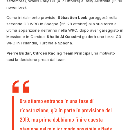
settembre), Wales Rally GB (4-7 Ottobre) e Rally Australia (15-18
novembre).
Come inizialmente previsto,
Sébastien Loeb
gareggerà nella
seconda C3 WRC in Spagna (25-28 ottobre) alla sua terza e
ultima apparizione dell’anno nella WRC, dopo aver gareggiato in
Messico e in Corsica.
Khalid Al Qassimi
guiderà una terza C3
WRC in Finlandia, Turchia e Spagna.
Pierre Budar, Citroën Racing Team Principal,
ha motivato
così la decisione presa dal team:
Ora stiamo entrando in una fase di
ricostruzione, già in parte in previsione del
2019, ma prima dobbiamo finire questa
stagione nel miglior modo possibile e Mads,