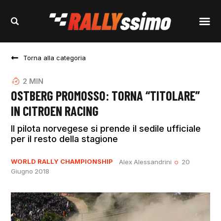
Torna alla categoria
2
MIN
OSTBERG PROMOSSO: TORNA “TITOLARE”
IN CITROEN RACING
Il pilota norvegese si prende il sedile ufficiale
per il resto della stagione
WORLD RALLY CHAMPIONSHIP
Alex Alessandrini
20
Giugno 2018