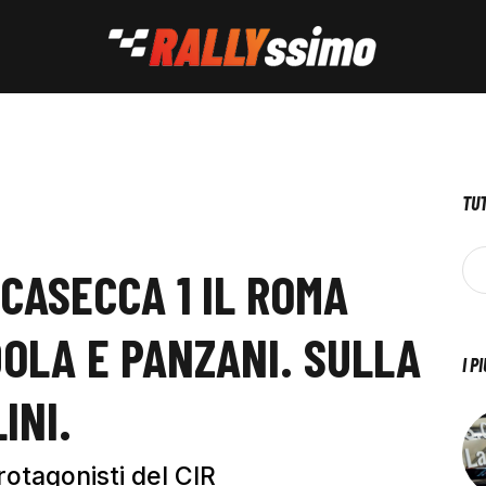
TUT
CASECCA 1 IL ROMA
DOLA E PANZANI. SULLA
I P
INI.
rotagonisti del CIR