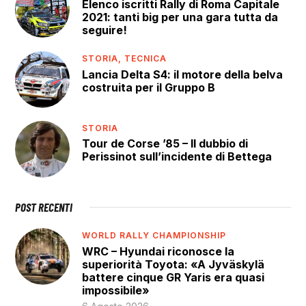
Elenco iscritti Rally di Roma Capitale
2021: tanti big per una gara tutta da
seguire!
STORIA,
TECNICA
Lancia Delta S4: il motore della belva
costruita per il Gruppo B
STORIA
Tour de Corse ’85 – Il dubbio di
Perissinot sull’incidente di Bettega
POST RECENTI
WORLD RALLY CHAMPIONSHIP
WRC – Hyundai riconosce la
superiorità Toyota: «A Jyväskylä
battere cinque GR Yaris era quasi
impossibile»