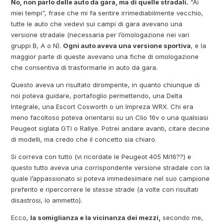
No, non parlo delle auto da gara, ma di quelle stradali.
“Ai
miei tempi”, frase che mi fa sentire irrimediabilmente vecchio,
tutte le auto che vedevi sui campi di gara avevano una
versione stradale (necessaria per l’omologazione nei vari
gruppi B, A o N).
Ogni auto aveva una versione sportiva
, e la
maggior parte di queste avevano una fiche di omologazione
che consentiva di trasformarle in auto da gara.
Questo aveva un risultato dirompente, in quanto chiunque di
noi poteva guidare, portafoglio permettendo, una Delta
Integrale, una Escort Cosworth o un Impreza WRX. Chi era
meno facoltoso poteva orientarsi su un Clio 16v o una qualsiasi
Peugeot siglata GTI o Rallye. Potrei andare avanti, citare decine
di modelli, ma credo che il concetto sia chiaro.
Si correva con tutto (vi ricordate le Peugeot 405 Mi16??) e
questo tutto aveva una corrispondente versione stradale con la
quale l’appassionato si poteva immedesimare nel suo campione
preferito e ripercorrere le stesse strade (a volte con risultati
disastrosi, lo ammetto).
Ecco,
la somiglianza e la vicinanza dei mezzi,
secondo me,