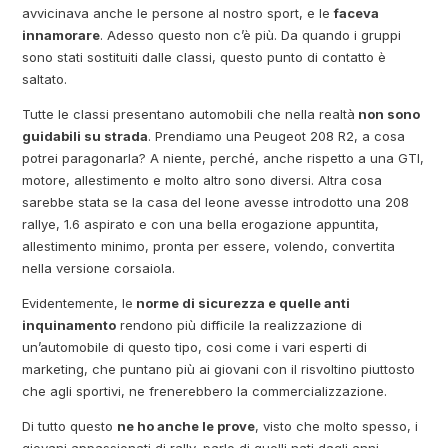
avvicinava anche le persone al nostro sport, e le
faceva
innamorare
. Adesso questo non c’è più. Da quando i gruppi
sono stati sostituiti dalle classi, questo punto di contatto è
saltato.
Tutte le classi presentano automobili che nella realtà
non sono
guidabili su strada
. Prendiamo una Peugeot 208 R2, a cosa
potrei paragonarla? A niente, perché, anche rispetto a una GTI,
motore, allestimento e molto altro sono diversi. Altra cosa
sarebbe stata se la casa del leone avesse introdotto una 208
rallye, 1.6 aspirato e con una bella erogazione appuntita,
allestimento minimo, pronta per essere, volendo, convertita
nella versione corsaiola.
Evidentemente, le
norme di sicurezza e quelle anti
inquinamento
rendono più difficile la realizzazione di
un’automobile di questo tipo, cosi come i vari esperti di
marketing, che puntano più ai giovani con il risvoltino piuttosto
che agli sportivi, ne frenerebbero la commercializzazione.
Di tutto questo
ne ho anche le prove
, visto che molto spesso, i
giovani appassionati di rally, parlo di quelli nati dagli anni