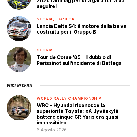
2021: tanti big per una gara tutta da
seguire!
STORIA,
TECNICA
Lancia Delta S4: il motore della belva
costruita per il Gruppo B
STORIA
Tour de Corse ’85 – Il dubbio di
Perissinot sull’incidente di Bettega
POST RECENTI
WORLD RALLY CHAMPIONSHIP
WRC – Hyundai riconosce la
superiorità Toyota: «A Jyväskylä
battere cinque GR Yaris era quasi
impossibile»
6 Agosto 2026