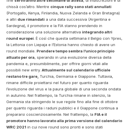
fine
serviranno altre settimane di attesa
, di indiscrezioni e di
chissà cos’altro. Mentre
cinque rally sono stati annullati
(Portogallo, Kenya, Finlandia, Nuova Zelanda e Gran Bretagna)
e altri
due rimandati
a una data successiva (Argentina e
Sardegna), il promotore e la FIA stanno prendendo in
considerazione una soluzione alternativa
integrando altri
round europei
. È così che questa settimana il Belgio con Ypres,
la Lettonia con Liepaja e l’Estonia hanno chiesto di avere un
round mondiale.
Prendere tempo sembra l’unico principio
attuato per ora
, sperando in una evoluzione diversa della
pandemia e, presumibilmente, per offrire giorni vitali alle
possibili new entry.
Attualmente sul calendario ufficiale
restano tre gare,
Turchia, Germania e Giappone. Tuttavia,
rimane difficile proiettarsi nel futuro per quanto riguarda
l’evoluzione del virus e la paura globale di una seconda ondata
in autunno. Nel frattempo, la Turchia rimane in silenzio, la
Germania sta stringendo le sue regole fino alla fine di ottobre
per quanto riguarda i raduni pubblici e il Giappone continua a
prepararsi coscienziosamente. Nel frattempo, la
FIA e il
promotore hanno lavorato alla prima versione del calendario
WRC 2021
in cui nove round sono pronti e sono stati