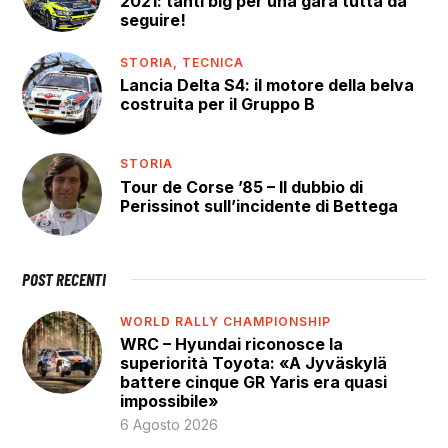
2021: tanti big per una gara tutta da
seguire!
STORIA,
TECNICA
Lancia Delta S4: il motore della belva
costruita per il Gruppo B
STORIA
Tour de Corse ’85 – Il dubbio di
Perissinot sull’incidente di Bettega
POST RECENTI
WORLD RALLY CHAMPIONSHIP
WRC – Hyundai riconosce la
superiorità Toyota: «A Jyväskylä
battere cinque GR Yaris era quasi
impossibile»
6 Agosto 2026