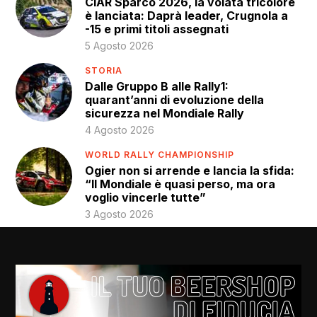
CIAR Sparco 2026, la volata tricolore
è lanciata: Daprà leader, Crugnola a
-15 e primi titoli assegnati
5 Agosto 2026
STORIA
Dalle Gruppo B alle Rally1:
quarant’anni di evoluzione della
sicurezza nel Mondiale Rally
4 Agosto 2026
WORLD RALLY CHAMPIONSHIP
Ogier non si arrende e lancia la sfida:
“Il Mondiale è quasi perso, ma ora
voglio vincerle tutte”
3 Agosto 2026