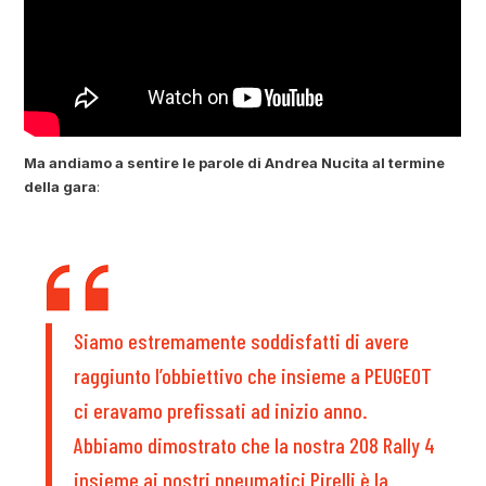
Ma andiamo a sentire le parole di Andrea Nucita al termine
della gara
:
Siamo estremamente soddisfatti di avere
raggiunto l’obbiettivo che insieme a PEUGEOT
ci eravamo prefissati ad inizio anno.
Abbiamo dimostrato che la nostra 208 Rally 4
insieme ai nostri pneumatici Pirelli è la