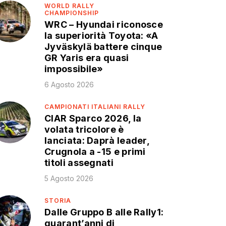
WORLD RALLY
CHAMPIONSHIP
WRC – Hyundai riconosce
la superiorità Toyota: «A
Jyväskylä battere cinque
GR Yaris era quasi
impossibile»
6 Agosto 2026
CAMPIONATI ITALIANI RALLY
CIAR Sparco 2026, la
volata tricolore è
lanciata: Daprà leader,
Crugnola a -15 e primi
titoli assegnati
5 Agosto 2026
STORIA
Dalle Gruppo B alle Rally1:
quarant’anni di