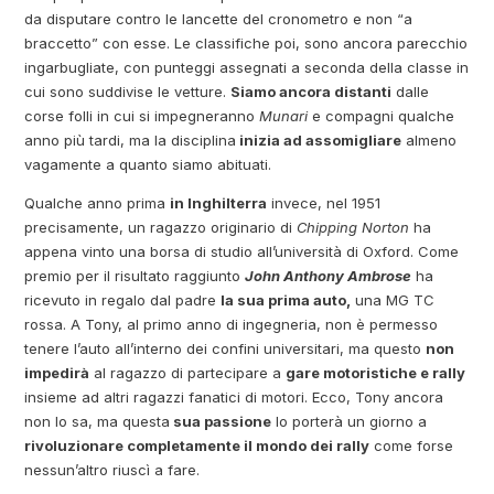
da disputare contro le lancette del cronometro e non “a
braccetto” con esse. Le classifiche poi, sono ancora parecchio
ingarbugliate, con punteggi assegnati a seconda della classe in
cui sono suddivise le vetture.
Siamo ancora distanti
dalle
corse folli in cui si impegneranno
Munari
e compagni qualche
anno più tardi, ma la disciplina
inizia ad assomigliare
almeno
vagamente a quanto siamo abituati.
Qualche anno prima
in Inghilterra
invece, nel 1951
precisamente, un ragazzo originario di
Chipping Norton
ha
appena vinto una borsa di studio all’università di Oxford. Come
premio per il risultato raggiunto
John Anthony Ambrose
ha
ricevuto in regalo dal padre
la sua prima auto,
una MG TC
rossa. A Tony, al primo anno di ingegneria, non è permesso
tenere l’auto all’interno dei confini universitari, ma questo
non
impedirà
al ragazzo di partecipare a
gare motoristiche e rally
insieme ad altri ragazzi fanatici di motori. Ecco, Tony ancora
non lo sa, ma questa
sua passione
lo porterà un giorno a
rivoluzionare completamente il mondo dei rally
come forse
nessun’altro riuscì a fare.