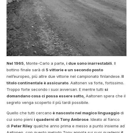
Nel 1965
, Monte-Carlo a parte,
i due sono inarrestabili
. Il
bottino finale sarà di
5 vittorie e un secondo posto
nell’europeo, più altre due vittorie nel campionato finlandese.
Il
titolo continentale è assicurato
. Aaltonen va forte, fortissimo.
Troppo forte secondo i suoi avversari. E mentre tutti
si
domandano cosa ci possa essere sotto,
Aaltonen spera che il
segreto venga scoperto il più tardi possibile.
Quello che tutti cercano
è nascosto nel magico linguaggio
di
cui sono pieni
i quaderni di Tony Ambrose
. Ideato al fianco
di
Peter Riley
qualche anno prima e messo a punto insieme ad
Aaltonen, con questo metodo Tony annota sui suoi quaderni
il