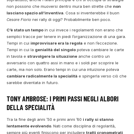
non possono che muoversi dentro mura ben strette che
non
lasciano spazio all’inventiva
. Cosa si inventerebbe il buon
Cesare Fiorio
nei rally di oggi? Probabilmente ben poco.
C’è stato un tempo
in cui invece i regolamenti non erano che
semplici tracce per tenere in piedi l’organizzazione di una gara.
Tempi in cui
improvvisare era la regola
e non l’eccezione.
Tempi in cui la
genialità del singolo
poteva cambiare le carte
in tavola e
stravolgere la situazione
anche contro un
avversario con quattro assi in mano e i soldi per scoprire le
carte, ma non solo. Erano tempi in cui una intuizione poteva
cambiare radicalmente la specialità
e spingerla verso ciò che
sarebbe diventata in futuro.
TONY AMBROSE: I PRIMI PASSI NEGLI ALBORI
DELLA SPECIALITÀ
Tra la fine degli anni ’50 e primi anni ’60
i rally si stanno
lentamente evolvendo
. Nati come disciplina di regolarità,
sempre più eventi finiscono per includere
tratti cronometrati