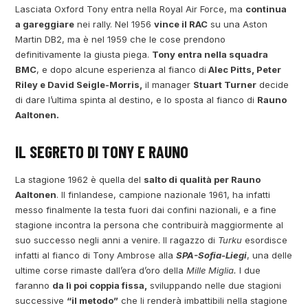
Lasciata Oxford Tony entra nella Royal Air Force, ma
continua
a gareggiare
nei rally. Nel 1956
vince il RAC
su una Aston
Martin DB2, ma è nel 1959 che le cose prendono
definitivamente la giusta piega.
Tony entra nella squadra
BMC
, e dopo alcune esperienza al fianco di
Alec Pitts, Peter
Riley e David Seigle-Morris,
il manager
Stuart Turner
decide
di dare l’ultima spinta al destino, e lo sposta al fianco di
Rauno
Aaltonen.
IL SEGRETO DI TONY E RAUNO
La stagione 1962 è quella del
salto di qualità per Rauno
Aaltonen
. Il finlandese, campione nazionale 1961, ha infatti
messo finalmente la testa fuori dai confini nazionali, e a fine
stagione incontra la persona che contribuirà maggiormente al
suo successo negli anni a venire. Il ragazzo di
Turku
esordisce
infatti al fianco di Tony Ambrose alla
SPA-Sofia-Liegi
, una delle
ultime corse rimaste dall’era d’oro della
Mille Miglia.
I due
faranno
da lì poi coppia fissa,
sviluppando nelle due stagioni
successive
“il metodo”
che li renderà imbattibili nella stagione