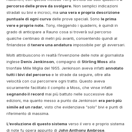
percorso delle prove da svolgere.
Non semplici indicazioni
stradali su bivi e incroci, ma
una vera e propria descrizione
puntuale di ogni curva
delle prove speciali. Sono
le prima
vere e proprie note.
Tony, rileggendo i quaderni, è quindi in
grado di anticipare a Rauno cosa si troverà sul percorso
qualche centinaio di metri più avanti, consentendo quindi al
finlandese di
tenere una andatura
impossibile per gli avversari.
Molti attribuiscono in realtà l’invenzione delle note al giornalista
inglese
Denis Jenkinson
, compagno di
Stirling Moss
alla
trionfale Mille Miglia del 1955. Jenkinson aveva infatti
annotato
tutti i bivi del percorso
e le strade da seguire, oltre alla
velocità con cui percorrere ogni tratto. Questo aveva
sicuramente facilitato il compito a Moss, che vinse infatti
segnando il record
mai più battuto nelle successive due
edizioni, ma quanto messo a punto da Jenkinson
era però più
simile ad un radar
, visto che evidenziava “solo” bivi e punti di
riferimento di massima.
L’evoluzione di questo sistema
verso il vero e proprio sistema
di note fu opera appunto di
John Anthony Ambrose
.