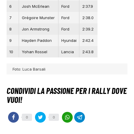
6
Josh McErlean
Ford
2:37.9
7
Grégoire Munster
Ford
2:38.0
8
Jon Armstrong
Ford
2:39.2
9
Hayden Paddon
Hyundai
2:42.4
10
Yohan Rossel
Lancia
2:43.8
Foto: Luca Barsali
0
0