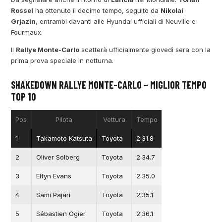
Rossel
ha ottenuto il decimo tempo, seguito da
Nikolai
Grjazin
, entrambi davanti alle Hyundai ufficiali di Neuville e
Fourmaux.
Il
Rallye Monte-Carlo
scatterà ufficialmente giovedì sera con la
prima prova speciale in notturna.
SHAKEDOWN RALLYE MONTE-CARLO – MIGLIOR TEMPO
TOP 10
Pos
Pilota
Vettura
Tempo
1
Takamoto Katsuta
Toyota
2:31.8
2
Oliver Solberg
Toyota
2:34.7
3
Elfyn Evans
Toyota
2:35.0
4
Sami Pajari
Toyota
2:35.1
5
Sébastien Ogier
Toyota
2:36.1