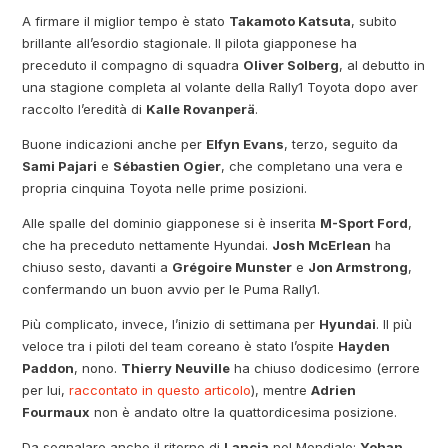
A firmare il miglior tempo è stato
Takamoto Katsuta
, subito
brillante all’esordio stagionale. Il pilota giapponese ha
preceduto il compagno di squadra
Oliver Solberg
, al debutto in
una stagione completa al volante della Rally1 Toyota dopo aver
raccolto l’eredità di
Kalle Rovanperä
.
Buone indicazioni anche per
Elfyn Evans
, terzo, seguito da
Sami Pajari
e
Sébastien Ogier
, che completano una vera e
propria cinquina Toyota nelle prime posizioni.
Alle spalle del dominio giapponese si è inserita
M-Sport Ford
,
che ha preceduto nettamente Hyundai.
Josh McErlean
ha
chiuso sesto, davanti a
Grégoire Munster
e
Jon Armstrong
,
confermando un buon avvio per le Puma Rally1.
Più complicato, invece, l’inizio di settimana per
Hyundai
. Il più
veloce tra i piloti del team coreano è stato l’ospite
Hayden
Paddon
, nono.
Thierry Neuville
ha chiuso dodicesimo (errore
per lui,
raccontato in questo articolo
), mentre
Adrien
Fourmaux
non è andato oltre la quattordicesima posizione.
Da segnalare anche il ritorno di
Lancia
nel Mondiale:
Yohan