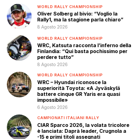
WORLD RALLY CHAMPIONSHIP
Oliver Solberg al bivio: “Voglio la
Rally1, ma la stagione parla chiaro”
8 Agosto 2026
WORLD RALLY CHAMPIONSHIP
WRC, Katsuta racconta l’inferno della
Finlandia: “Qui basta pochissimo per
perdere tutto”
8 Agosto 2026
WORLD RALLY CHAMPIONSHIP
WRC – Hyundai riconosce la
superiorità Toyota: «A Jyväskylä
battere cinque GR Yaris era quasi
impossibile»
6 Agosto 2026
CAMPIONATI ITALIANI RALLY
CIAR Sparco 2026, la volata tricolore
è lanciata: Daprà leader, Crugnola a
-15 e primi titoli assegnati