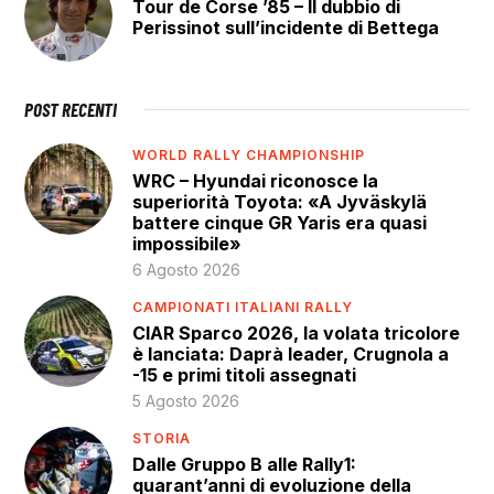
Tour de Corse ’85 – Il dubbio di
Perissinot sull’incidente di Bettega
POST RECENTI
WORLD RALLY CHAMPIONSHIP
WRC – Hyundai riconosce la
superiorità Toyota: «A Jyväskylä
battere cinque GR Yaris era quasi
impossibile»
6 Agosto 2026
CAMPIONATI ITALIANI RALLY
CIAR Sparco 2026, la volata tricolore
è lanciata: Daprà leader, Crugnola a
-15 e primi titoli assegnati
5 Agosto 2026
STORIA
Dalle Gruppo B alle Rally1:
quarant’anni di evoluzione della