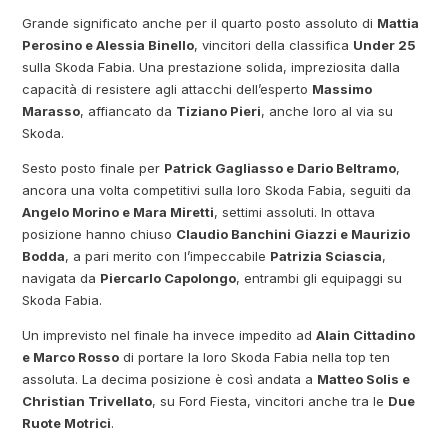
Grande significato anche per il quarto posto assoluto di
Mattia
Perosino e Alessia Binello
, vincitori della classifica
Under 25
sulla Skoda Fabia. Una prestazione solida, impreziosita dalla
capacità di resistere agli attacchi dell’esperto
Massimo
Marasso
, affiancato da
Tiziano Pieri
, anche loro al via su
Skoda.
Sesto posto finale per
Patrick Gagliasso e Dario Beltramo
,
ancora una volta competitivi sulla loro Skoda Fabia, seguiti da
Angelo Morino e Mara Miretti
, settimi assoluti. In ottava
posizione hanno chiuso
Claudio Banchini Giazzi e Maurizio
Bodda
, a pari merito con l’impeccabile
Patrizia Sciascia
,
navigata da
Piercarlo Capolongo
, entrambi gli equipaggi su
Skoda Fabia.
Un imprevisto nel finale ha invece impedito ad
Alain Cittadino
e Marco Rosso
di portare la loro Skoda Fabia nella top ten
assoluta. La decima posizione è così andata a
Matteo Solis e
Christian Trivellato
, su Ford Fiesta, vincitori anche tra le
Due
Ruote Motrici
.