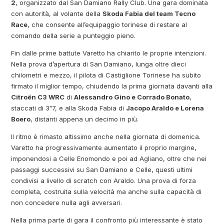
2
, organizzato dal San Damiano Rally Club. Una gara dominata
con autorità, al volante della
Skoda Fabia del team Tecno
Race
, che consente all’equipaggio torinese di restare al
comando della serie a punteggio pieno.
Fin dalle prime battute Varetto ha chiarito le proprie intenzioni.
Nella prova d’apertura di San Damiano, lunga oltre dieci
chilometri e mezzo, il pilota di Castiglione Torinese ha subito
firmato il miglior tempo, chiudendo la prima giornata davanti alla
Citroën C3 WRC
di
Alessandro Gino e Corrado Bonato
,
staccati di 3”7, e alla Skoda Fabia di
Jacopo Araldo e Lorena
Boero
, distanti appena un decimo in più.
Il ritmo è rimasto altissimo anche nella giornata di domenica.
Varetto ha progressivamente aumentato il proprio margine,
imponendosi a Celle Enomondo e poi ad Agliano, oltre che nei
passaggi successivi su San Damiano e Celle, questi ultimi
condivisi a livello di scratch con Araldo. Una prova di forza
completa, costruita sulla velocità ma anche sulla capacità di
non concedere nulla agli avversari.
Nella prima parte di gara il confronto più interessante è stato