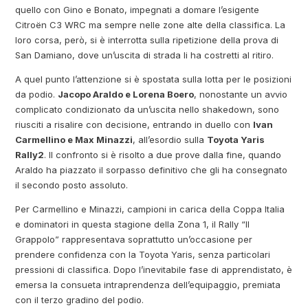
quello con Gino e Bonato, impegnati a domare l’esigente
Citroën C3 WRC ma sempre nelle zone alte della classifica. La
loro corsa, però, si è interrotta sulla ripetizione della prova di
San Damiano, dove un’uscita di strada li ha costretti al ritiro.
A quel punto l’attenzione si è spostata sulla lotta per le posizioni
da podio.
Jacopo Araldo e Lorena Boero
, nonostante un avvio
complicato condizionato da un’uscita nello shakedown, sono
riusciti a risalire con decisione, entrando in duello con
Ivan
Carmellino e Max Minazzi
, all’esordio sulla
Toyota Yaris
Rally2
. Il confronto si è risolto a due prove dalla fine, quando
Araldo ha piazzato il sorpasso definitivo che gli ha consegnato
il secondo posto assoluto.
Per Carmellino e Minazzi, campioni in carica della Coppa Italia
e dominatori in questa stagione della Zona 1, il Rally “Il
Grappolo” rappresentava soprattutto un’occasione per
prendere confidenza con la Toyota Yaris, senza particolari
pressioni di classifica. Dopo l’inevitabile fase di apprendistato, è
emersa la consueta intraprendenza dell’equipaggio, premiata
con il terzo gradino del podio.