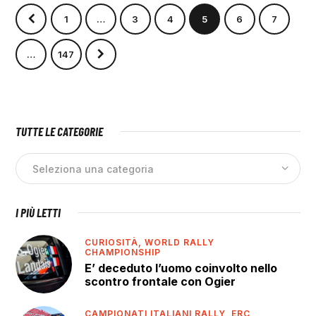
1
…
3
4
5
6
7
>
…
147
TUTTE LE CATEGORIE
I PIÙ LETTI
CURIOSITÀ,
WORLD RALLY
CHAMPIONSHIP
E’ deceduto l’uomo coinvolto nello
scontro frontale con Ogier
CAMPIONATI ITALIANI RALLY,
ERC