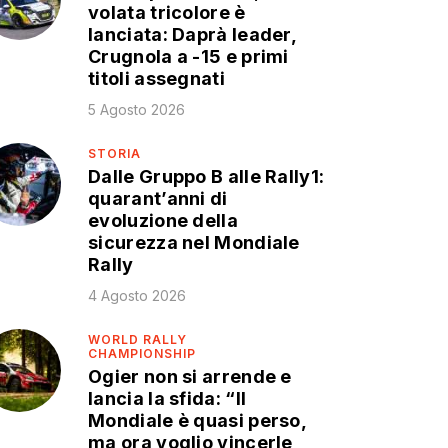
volata tricolore è
lanciata: Daprà leader,
Crugnola a -15 e primi
titoli assegnati
5 Agosto 2026
STORIA
Dalle Gruppo B alle Rally1:
quarant’anni di
evoluzione della
sicurezza nel Mondiale
Rally
4 Agosto 2026
WORLD RALLY
CHAMPIONSHIP
Ogier non si arrende e
lancia la sfida: “Il
Mondiale è quasi perso,
ma ora voglio vincerle