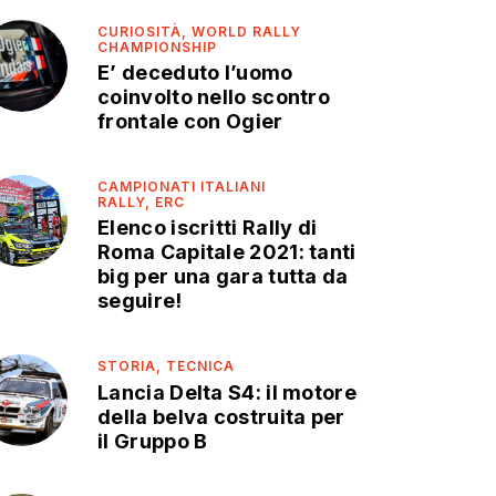
CURIOSITÀ,
WORLD RALLY
CHAMPIONSHIP
E’ deceduto l’uomo
coinvolto nello scontro
frontale con Ogier
CAMPIONATI ITALIANI
RALLY,
ERC
Elenco iscritti Rally di
Roma Capitale 2021: tanti
big per una gara tutta da
seguire!
STORIA,
TECNICA
Lancia Delta S4: il motore
della belva costruita per
il Gruppo B