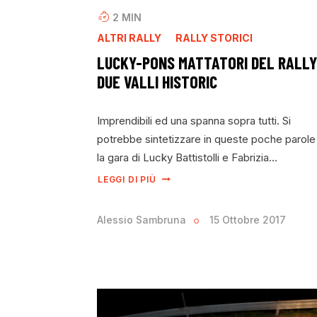
2
MIN
ALTRI RALLY
RALLY STORICI
LUCKY-PONS MATTATORI DEL RALLY
DUE VALLI HISTORIC
Imprendibili ed una spanna sopra tutti. Si
potrebbe sintetizzare in queste poche parole
la gara di Lucky Battistolli e Fabrizia…
LEGGI DI PIÙ
Alessio Sambruna
15 Ottobre 2017