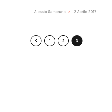
Alessio Sambruna
2 Aprile 2017
<
1
2
3