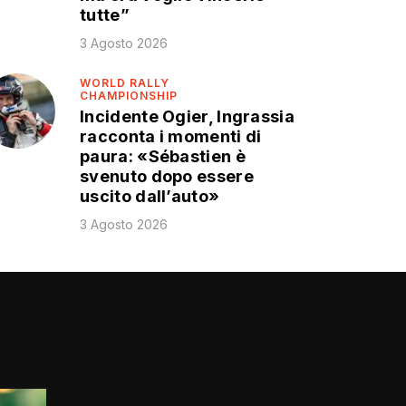
tutte”
3 Agosto 2026
WORLD RALLY
CHAMPIONSHIP
Incidente Ogier, Ingrassia
racconta i momenti di
paura: «Sébastien è
svenuto dopo essere
uscito dall’auto»
3 Agosto 2026