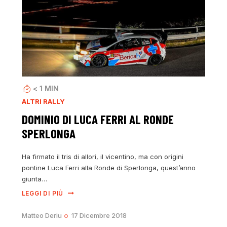
< 1
MIN
ALTRI RALLY
DOMINIO DI LUCA FERRI AL RONDE
SPERLONGA
Ha firmato il tris di allori, il vicentino, ma con origini
pontine Luca Ferri alla Ronde di Sperlonga, quest’anno
giunta…
LEGGI DI PIÙ
Matteo Deriu
17 Dicembre 2018