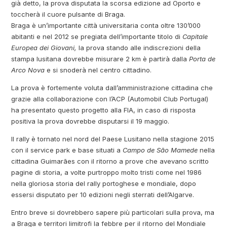
già detto, la prova disputata la scorsa edizione ad Oporto e
toccherà il cuore pulsante di Braga.
Braga è un’importante città universitaria conta oltre 130’000
abitanti e nel 2012 se pregiata dell’importante titolo di
Capitale
Europea dei Giovani,
la prova stando alle indiscrezioni della
stampa lusitana dovrebbe misurare 2 km è partirà dalla
Porta de
Arco Nova
e si snoderà nel centro cittadino.
La prova è fortemente voluta dall’amministrazione cittadina che
grazie alla collaborazione con l’ACP (Automobil Club Portugal)
ha presentato questo progetto alla FIA, in caso di risposta
positiva la prova dovrebbe disputarsi il 19 maggio.
Il rally è tornato nel nord del Paese Lusitano nella stagione 2015
con il service park e base situati a
Campo de São Mamede
nella
cittadina Guimarães con il ritorno a prove che avevano scritto
pagine di storia, a volte purtroppo molto tristi come nel 1986
nella gloriosa storia del rally portoghese e mondiale, dopo
essersi disputato per 10 edizioni negli sterrati dell’Algarve.
Entro breve si dovrebbero sapere più particolari sulla prova, ma
a Braga e territori limitrofi la febbre per il ritorno del Mondiale