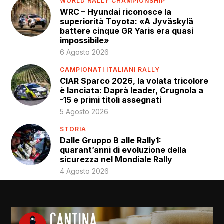
WORLD RALLY CHAMPIONSHIP
WRC – Hyundai riconosce la
superiorità Toyota: «A Jyväskylä
battere cinque GR Yaris era quasi
impossibile»
6 Agosto 2026
CAMPIONATI ITALIANI RALLY
CIAR Sparco 2026, la volata tricolore
è lanciata: Daprà leader, Crugnola a
-15 e primi titoli assegnati
5 Agosto 2026
STORIA
Dalle Gruppo B alle Rally1:
quarant’anni di evoluzione della
sicurezza nel Mondiale Rally
4 Agosto 2026