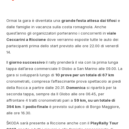
Ormai la gara è diventata una
grande festa attesa dai tifosi
e
dalle famiglie in vacanza sulla costa romagnola. Anche
quest’anno gli organizzatori porteranno i concorrenti in
viale
Ceccarini a Riccione
dove verranno esposte tutte le auto dei
partecipanti prima dello start previsto alle ore 22.00 di venerdì
14.
Il
giorno successivo
il rally prenderà il via con la prima lunga
tappa dall’area commerciale Il Globo a San Marino alle 09.00. La
gara si svilupperà lungo di
10 prove per un totale di 67 km
cronometrati, compresa l’affascinante prova spettacolo ai piedi
della Rocca a partire dalle 20.31.
Domenica
si ripartirà per la
seconda tappa, sempre da Il Globo alle ore 06.45, per
affrontare 4 tratti cronometrati pari a
59 km, su un totale di
394 km
. Il
podio finale
è previsto sul palco di Borgo Maggiore,
alle ore 16.30.
ŠKODA sarà presente a Riccione anche con il
PlayRally Tour