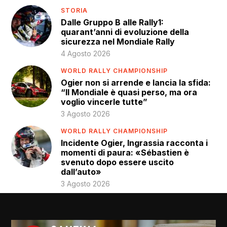
STORIA
Dalle Gruppo B alle Rally1:
quarant’anni di evoluzione della
sicurezza nel Mondiale Rally
4 Agosto 2026
WORLD RALLY CHAMPIONSHIP
Ogier non si arrende e lancia la sfida:
“Il Mondiale è quasi perso, ma ora
voglio vincerle tutte”
3 Agosto 2026
WORLD RALLY CHAMPIONSHIP
Incidente Ogier, Ingrassia racconta i
momenti di paura: «Sébastien è
svenuto dopo essere uscito
dall’auto»
3 Agosto 2026