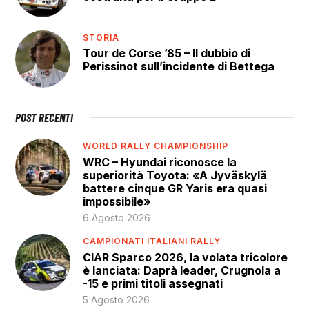
STORIA
Tour de Corse ’85 – Il dubbio di
Perissinot sull’incidente di Bettega
POST RECENTI
WORLD RALLY CHAMPIONSHIP
WRC – Hyundai riconosce la
superiorità Toyota: «A Jyväskylä
battere cinque GR Yaris era quasi
impossibile»
6 Agosto 2026
CAMPIONATI ITALIANI RALLY
CIAR Sparco 2026, la volata tricolore
è lanciata: Daprà leader, Crugnola a
-15 e primi titoli assegnati
5 Agosto 2026