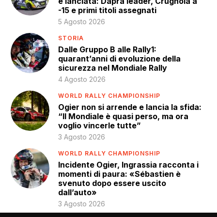
è lanciata: Daprà leader, Crugnola a
-15 e primi titoli assegnati
5 Agosto 2026
STORIA
Dalle Gruppo B alle Rally1:
quarant’anni di evoluzione della
sicurezza nel Mondiale Rally
4 Agosto 2026
WORLD RALLY CHAMPIONSHIP
Ogier non si arrende e lancia la sfida:
“Il Mondiale è quasi perso, ma ora
voglio vincerle tutte”
3 Agosto 2026
WORLD RALLY CHAMPIONSHIP
Incidente Ogier, Ingrassia racconta i
momenti di paura: «Sébastien è
svenuto dopo essere uscito
dall’auto»
3 Agosto 2026