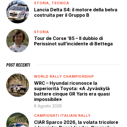
STORIA,
TECNICA
Lancia Delta S4: il motore della belva
costruita per il Gruppo B
STORIA
Tour de Corse ’85 – Il dubbio di
Perissinot sull’incidente di Bettega
POST RECENTI
WORLD RALLY CHAMPIONSHIP
WRC – Hyundai riconosce la
superiorità Toyota: «A Jyväskylä
battere cinque GR Yaris era quasi
impossibile»
6 Agosto 2026
CAMPIONATI ITALIANI RALLY
CIAR Sparco 2026, la volata tricolore