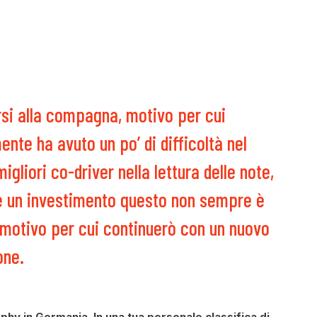
si alla compagna, motivo per cui
ente ha avuto un po’ di difficoltà nel
igliori co-driver nella lettura delle note,
e un investimento questo non sempre è
il motivo per cui continuerò con un nuovo
one.
phy in Germania. In una tua personale classifica di