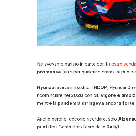
Ne avevamo parlato in parte con il
nostro sond
promesse
(anzi per qualcuno oramai si può b
Hyundai
aveva imbastito il
HDDP
,
H
yundai
D
ri
ricominciare nel
2020
con più
vigore e ambiz
mentre la
pandemia stringeva ancora forte
Anche perchè, occorre ricordare, solo
Alzena
piloti
tra i Costruttori/Team delle
Rally1
.