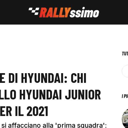
TUT
E DI HYUNDAI: CHI
LLO HYUNDAI JUNIOR
I P
R IL 2021
si affacciano alla 'prima squadra':