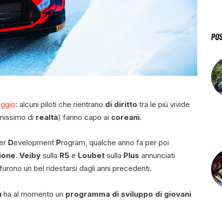
PO
aggio
: alcuni piloti che rientrano
di diritto
tra le più vivide
enissimo di
realtà
) fanno capo ai
coreani
.
ver
D
evelopment
P
rogram, qualche anno fa per poi
ione
.
Veiby
sulla
R5
e
Loubet
sulla
Plus
annunciati
furono un bel ridestarsi dagli anni precedenti.
u
ha al momento un
programma di sviluppo di giovani