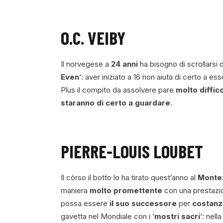
O.C. VEIBY
Il norvegese a
24 anni
ha bisogno di scrollarsi 
Even
‘: aver iniziato a 16 non aiuta di certo a es
Plus il compito da assolvere pare
molto diffic
staranno di certo a guardare
.
PIERRE-LOUIS LOUBET
Il còrso il botto lo ha tirato quest’anno al
Monte
maniera
molto promettente
con una prestazio
possa essere
il suo successore
per
costanz
gavetta nel Mondiale con i ‘
mostri sacri
‘: nell