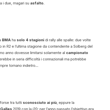
a i due, magari su
asfalto
.
ra
BMA
ha
solo 4 stagioni
di rally alle spalle: due volte
in R2 e l’ultima stagione da contendente a Solberg del
simo anno dovesse limitarsi solamente al
campionato
ebbe in seria difficoltà i connazionali ma potrebbe
pre tornano indietro…
 forse tra tutti
sconosciuto ai più
, eppure la
l
Galles
2019 con la i20: per l’anno passato l’obiettivo era