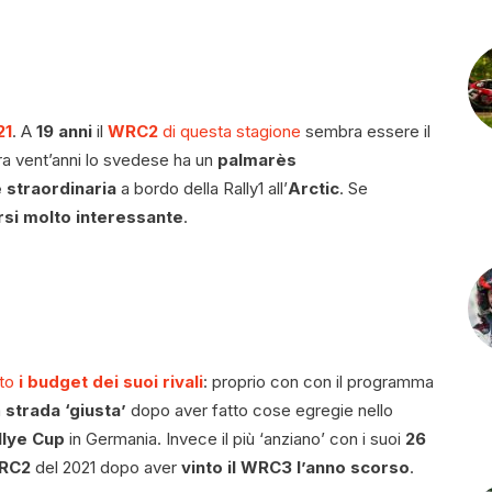
21
. A
19 anni
il
WRC2
di questa stagione
sembra essere il
ra vent’anni lo svedese ha un
palmarès
straordinaria
a bordo della Rally1 all’
Arctic
. Se
rsi molto interessante
.
uto
i budget dei suoi rivali
: proprio con con il programma
a
strada ‘giusta’
dopo aver fatto cose egregie nello
lye Cup
in Germania. Invece il più ‘anziano’ con i suoi
26
RC2
del 2021 dopo aver
vinto il WRC3 l’anno scorso
.