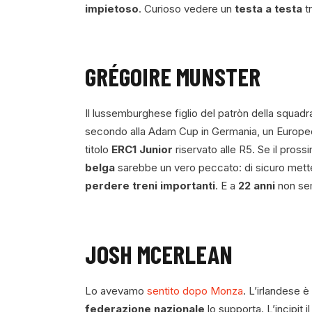
impietoso
. Curioso vedere un
testa a testa
tr
GRÉGOIRE MUNSTER
Il lussemburghese figlio del patròn della squad
secondo alla Adam Cup in Germania, un Europeo 
titolo
ERC1 Junior
riservato alle R5. Se il pros
belga
sarebbe un vero peccato: di sicuro metter
perdere treni importanti
. E a
22 anni
non sem
JOSH MCERLEAN
Lo avevamo
sentito dopo Monza
. L’irlandese è
federazione nazionale
lo supporta. L’incipit i