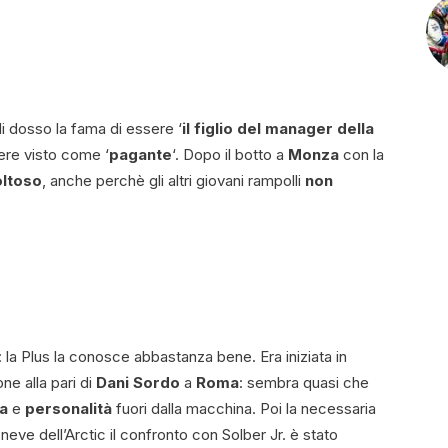
di dosso la fama di essere ‘
il figlio del manager della
sere visto come ‘
pagante
‘. Dopo il botto a
Monza
con la
oltoso
, anche perchè gli altri giovani rampolli
non
: la Plus la conosce abbastanza bene. Era iniziata in
ne alla pari di
Dani Sordo
a
Roma
: sembra quasi che
a
e
personalità
fuori dalla macchina. Poi la necessaria
a neve dell’Arctic il confronto con Solber Jr. è stato