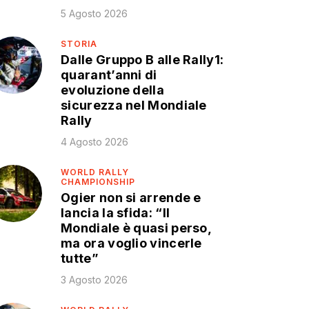
5 Agosto 2026
STORIA
Dalle Gruppo B alle Rally1:
quarant’anni di
evoluzione della
sicurezza nel Mondiale
Rally
4 Agosto 2026
WORLD RALLY
CHAMPIONSHIP
Ogier non si arrende e
lancia la sfida: “Il
Mondiale è quasi perso,
ma ora voglio vincerle
tutte”
3 Agosto 2026