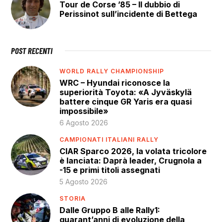
Tour de Corse ’85 – Il dubbio di
Perissinot sull’incidente di Bettega
POST RECENTI
WORLD RALLY CHAMPIONSHIP
WRC – Hyundai riconosce la
superiorità Toyota: «A Jyväskylä
battere cinque GR Yaris era quasi
impossibile»
6 Agosto 2026
CAMPIONATI ITALIANI RALLY
CIAR Sparco 2026, la volata tricolore
è lanciata: Daprà leader, Crugnola a
-15 e primi titoli assegnati
5 Agosto 2026
STORIA
Dalle Gruppo B alle Rally1:
quarant’anni di evoluzione della