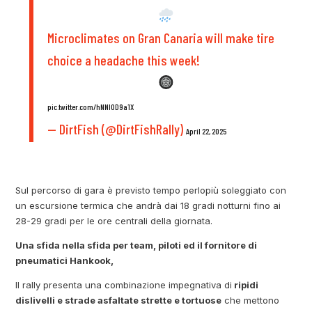
Microclimates on Gran Canaria will make tire
choice a headache this week!
pic.twitter.com/hNNIOD9a1X
— DirtFish (@DirtFishRally)
April 22, 2025
Sul percorso di gara è previsto tempo perlopiù soleggiato con
un escursione termica che andrà dai 18 gradi notturni fino ai
28-29 gradi per le ore centrali della giornata.
Una sfida nella sfida per team, piloti ed il fornitore di
pneumatici Hankook,
Il rally presenta una combinazione impegnativa di
ripidi
dislivelli e strade asfaltate strette e tortuose
che mettono