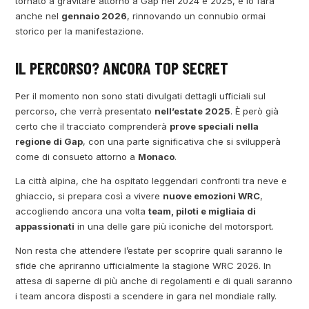
tornato a gravitare attorno a Gap nel 2024 e 2025, e lo farà
anche nel
gennaio 2026
, rinnovando un connubio ormai
storico per la manifestazione.
IL PERCORSO? ANCORA TOP SECRET
Per il momento non sono stati divulgati dettagli ufficiali sul
percorso, che verrà presentato
nell’estate 2025
. È però già
certo che il tracciato comprenderà
prove speciali nella
regione di Gap
, con una parte significativa che si svilupperà
come di consueto attorno a
Monaco
.
La città alpina, che ha ospitato leggendari confronti tra neve e
ghiaccio, si prepara così a vivere
nuove emozioni WRC
,
accogliendo ancora una volta
team, piloti e migliaia di
appassionati
in una delle gare più iconiche del motorsport.
Non resta che attendere l’estate per scoprire quali saranno le
sfide che apriranno ufficialmente la stagione WRC 2026. In
attesa di saperne di più anche di regolamenti e di quali saranno
i team ancora disposti a scendere in gara nel mondiale rally.