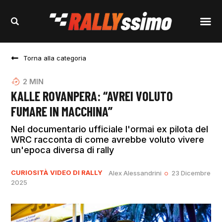
Torna alla categoria
2
MIN
KALLE ROVANPERA: “AVREI VOLUTO
FUMARE IN MACCHINA”
Nel documentario ufficiale l'ormai ex pilota del
WRC racconta di come avrebbe voluto vivere
un'epoca diversa di rally
CURIOSITÀ
VIDEO DI RALLY
Alex Alessandrini
23 Dicembre
2025